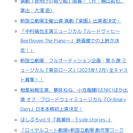
演劇『夜明けの寄り鯨』開幕！（作：横山拓也、
演出：大澤 遊）
新国立劇場主催公演 演劇『楽園』出演者決定！
「中村倫也主演ミュージカル『ルードヴィヒ～
Beethoven The Piano～』 映画館での上映が決
定！」
新国立劇場 フルオーディション企画・第 6 弾 ミ
ュージカル『東京ローズ』(2023年12月) 全キャス
ト募集！！
相葉裕樹主演、夢咲ねね、小池竜暉(GENIC)ほか出
演 オフ・ブロードウェイミュージカル『Ordinary
Days』日本本格初上演決定！
ほしぷろvol.9 『⾼瀬⾈ - 3 side stories-』
「ロイヤルコート劇場×新国立劇場 劇作家ワーク