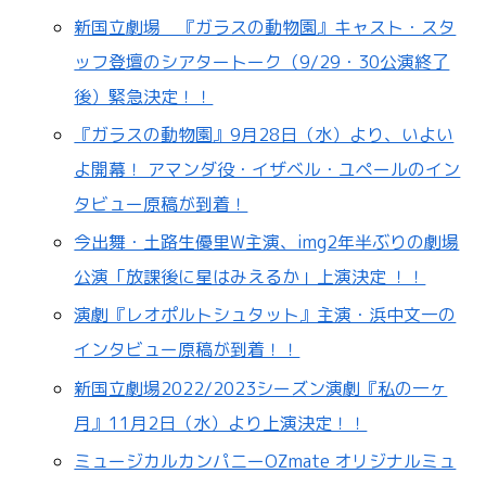
新国立劇場 『ガラスの動物園』キャスト・スタ
ッフ登壇のシアタートーク（9/29・30公演終了
後）緊急決定！！
『ガラスの動物園』9月28日（水）より、いよい
よ開幕！ アマンダ役・イザベル・ユペールのイン
タビュー原稿が到着！
今出舞・土路生優里W主演、img2年半ぶりの劇場
公演「放課後に星はみえるか」上演決定 ！！
演劇『レオポルトシュタット』主演・浜中文一の
インタビュー原稿が到着！！
新国立劇場2022/2023シーズン演劇『私の一ヶ
月』11月2日（水）より上演決定！！
ミュージカルカンパニーOZmate オリジナルミュ