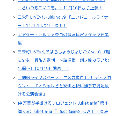
「どいつもこいつも。」11月16日より上演！
三栄町LIVE×fukui劇 vol.9 『エンドロールライナ
ー』11月2日より上演！！
シアター・アルファ東京の管理運営スタッフを募
集
三栄町LIVE×くろばらしょうじょじごくvol.6 『魔
法少女・最後の審判 ～詰将棋・刻ノ輪カラノ脱
出編～』10月19日開幕！！
「劇的ライブスペース・オメガ東京」2月ディスカ
ウント！『オシャレさと安価と使い勝手で満足頂
ける公演会場』
仲 万美が手掛けるプロジェクト Juliet aria” 第 1
弾 <br>Juliet aria 『 DustBunnySHOW 』上演決