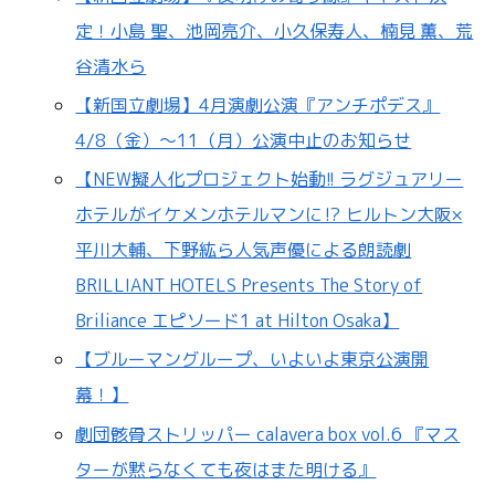
定！小島 聖、池岡亮介、小久保寿人、楠見 薫、荒
谷清水ら
【新国立劇場】4月演劇公演『アンチポデス』
4/8（金）～11（月）公演中止のお知らせ
【NEW擬人化プロジェクト始動!! ラグジュアリー
ホテルがイケメンホテルマンに⁉ ヒルトン大阪×
平川大輔、下野紘ら人気声優による朗読劇
BRILLIANT HOTELS Presents The Story of
Briliance エピソード1 at Hilton Osaka】
【ブルーマングループ、いよいよ東京公演開
幕！】
劇団骸骨ストリッパー calavera box vol.6 『マス
ターが黙らなくても夜はまた明ける』