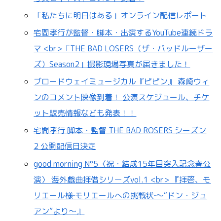
「私たちに明日はある」オンライン配信レポート
宅間孝行が監督・脚本・出演するYouTube連続ドラ
マ <br>「THE BAD LOSERS（ザ・バッドルーザー
ズ）Season2」撮影現場写真が届きました！
ブロードウェイミュージカル『ピピン』 森崎ウィ
ンのコメント映像到着！ 公演スケジュール、チケ
ット販売情報なども発表！！
宅間孝行 脚本・監督 THE BAD ROSERS シーズン
2 公開配信日決定
good morning N°5〈祝・結成15年目突入記念春公
演〉 海外戯曲拝借シリーズvol.1 <br> 『拝啓、モ
リエール様‐モリエールへの挑戦状‐～“ドン・ジュ
アン”より～』