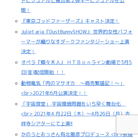
トビジュアルと舞台第２弾キービジュアルを公
開！
『東京ゴッドファーザーズ』キャスト決定！
Juliet aria『DustBunnySHOW』 世界的女性パフォ
ーマーが織りなすダークファンタジーショー上演
決定！
オペラ『蝶々夫人』 ＨＴＢｏｎライン劇場で3月5
日(金)配信開始 ！！
動物電気「肉のマサオカ ～商売繁盛記！～」
<br>2021年6月公演決定！！
「宇宙食堂」,宇宙環境問題をいち早く舞台化
<br> 2021年4 月22日（木）～4月26日（月）吉
祥寺シアターにて上演!!
かのうとおっさん有北雅彦プロデュース <br>表現