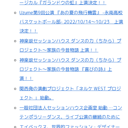
ージカル『ガランドウの虹』上演決定！！
Uzume第9回公演 『あの夏の飛行機雲』 -永南高校
バスケットボール部- 2022/10/14〜10/23 上演
決定！！
神楽坂セッションハウス ダンスの力（ちから）プ
ロジェクト～家族の今昔物語 上演！！
神楽坂セッションハウス ダンスの力（ちから）プ
ロジェクト～家族の今昔物語 『喜びの詩』上
演！！
関西発の演劇プロジェクト「ネルケ WEST プロジ
ェクト 」 始動。
一般社団法人セッションハウス企画室 始動 …コン
テンポラリーダンス、ライブ公演の継続のために
エイベックス、世界的ファッション・デザイナー