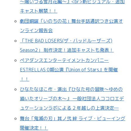
～陽いづる雪月花編～』<br>新ビジュアル・追加
キャスト解禁！！
劇団銅鑼「いのちの花」舞台手話通訳つき公演オ
ンライン報告会
「THE BAD LOSERS(ザ・バッドルーザーズ)
Season2」 制作決定！追加キャストも発表！
ペアダンスエンターテイメントカンパニー
ESTRELLAS 0期公演『Union of Stars』を開催
！！
ひなたなほこ作・演出『ひなた号の冒険～ゆめの
描いたオリーブの木～』 一般社団法人ココロエデ
ュケーションラボによる 2 年越しの上演決定―
舞台「鬼滅の刃」其ノ弐 絆 ライブ・ビューイング
開催決定！！