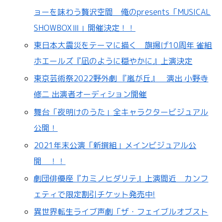
ョーを味わう贅沢空間 俺のpresents「MUSICAL
SHOWBOXⅢ」開催決定！！
東日本大震災をテーマに描く 旗揚げ10周年 雀組
ホエールズ『凪のように穏やかに』上演決定
東京芸術祭2022野外劇 『嵐が丘』 演出 小野寺
修二 出演者オーディション開催
舞台「夜明けのうた」全キャラクタービジュアル
公開！
2021年末公演「新撰組」メインビジュアル公
開 ！！
劇団俳優座『カミノヒダリテ』上演間近 カンフ
ェティで限定割引チケット発売中!
異世界転生ライブ声劇「ザ・フェイブルオブスト