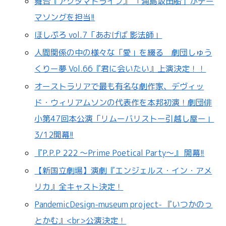
舞台『アクダマドライブ』 「浦島坂田船」がテー
マソングを担当!!
ほしぷろ vol.7「あおげば 影法師」
人間関係の中の様々な「愛」を綴る 劇団しゅう
くりー夢 Vol.66『君に会いたい』上演決定！！
オーストラリアで最も有名な劇作家、デヴィッ
ド・ウィリアムソンの代表作を本邦初演！劇団俳
小第47回本公演「リムーバリストー引越し屋ー」
3/12開幕!!
『P.P.P 222 ～Prime Poetical Party～』 開幕!!
【新国立劇場】演劇『エンジェルス・イン・アメ
リカ』全キャスト決定！
PandemicDesign-museum project- 『いつかのっ
とかむ』<br>公演決定！