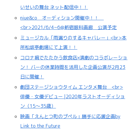
いせいの舞台 ネット配信中！！
niue&co オーディション開催中！！
<br>2021/6/4~6@新宿眼科画廊 公演予定
ミュージカル「雨漏りのするキャバレー」<br>本
所松坂亭劇場にて上演！！
コロナ禍でたたかう飲食店×演劇のコラボレーショ
ン！ バーの休業時間を活用した企画公演が2月23
日に開催！
劇団ステージショウタイム エンタメ舞台 <br>
俳優・女優デビュー |2020年ラストオーディショ
ン（15～35歳）
映画「えんとつ町のプペル」勝手に応援企画by
Link to the Future