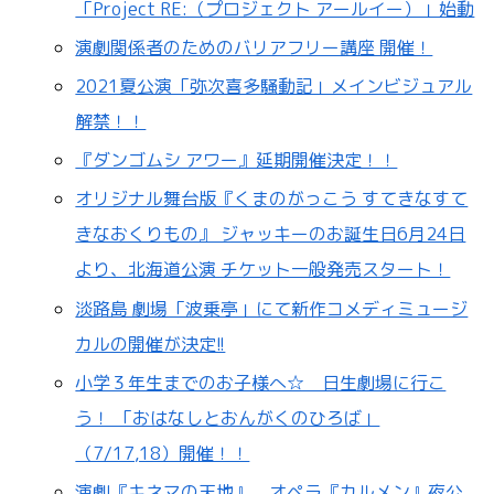
「Project RE:（プロジェクト アールイー）」始動
演劇関係者のためのバリアフリー講座 開催！
2021夏公演「弥次喜多騒動記」メインビジュアル
解禁！！
『ダンゴムシ アワー』延期開催決定！！
オリジナル舞台版『くまのがっこう すてきなすて
きなおくりもの』 ジャッキーのお誕生日6月24日
より、北海道公演 チケット一般発売スタート！
淡路島 劇場「波乗亭」にて新作コメディミュージ
カルの開催が決定!!
小学３年生までのお子様へ☆ 日生劇場に行こ
う！ 「おはなしとおんがくのひろば」
（7/17,18）開催！！
演劇『キネマの天地』、オペラ『カルメン』夜公