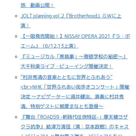
旅 動画公開！
JOLT planning vol.2『Brotherhood』ＧＷに上
演！
【一般発売開始！】NISSAY OPERA 2021『ラ・ボ
エーム』（6/12,13上演）
『ミュージカル「黒執事」～寄宿学校の秘密～』
大千秋楽ライブ・ビューイング開催決定！
“村井秀清の音楽とともに世界とふれあう”
<br>NHK「世界ふれあい街歩きコンサート」開催
決定 ～ナビゲーターに浦井健治、演奏に村井秀
清、特別ゲストに朝夏まなとも登場～
『舞台「ROAD59 -新時代任侠特区-」摩天楼ヨザ
クラ抗争』 結津万清信（演：京本政樹）のキャス