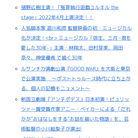
猪野広樹主演！「冤罪執行遊戯ユルキル the
stage」2022年4月上演決定！！
人気脚本家 遊川和彦 監督映画の初・ミュージカル
化が決定！<br> ミュージカル「弥生、三月 –君を
愛した30年-」主演・林翔太、田村芽実、岡田
奈々、神里優希 で描く30年
ルサンチカ演劇公演『GOOD WAR』を大阪と東京
で公演実施 ～ポストトゥルース時代に立ち上が
る、個人の記憶モニュメント～
新国立劇場『アンチポデス』日本初演！ピュリッ
ツァー賞受賞作家アニー・ベイカーによる 「だれ
かが“おはなしをする”お話を描いた物語」を、芸
術監督の小川絵梨子が演出!