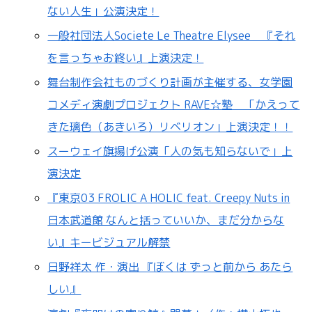
ない人生」公演決定！
一般社団法人Societe Le Theatre Elysee 『それ
を言っちゃお終い』上演決定！
舞台制作会社ものづくり計画が主催する、女学園
コメディ演劇プロジェクト RAVE☆塾 「かえって
きた璃色（あきいろ）リベリオン」上演決定！！
スーウェイ旗揚げ公演「人の気も知らないで」上
演決定
『東京03 FROLIC A HOLIC feat. Creepy Nuts in
日本武道館 なんと括っていいか、まだ分からな
い』キービジュアル解禁
日野祥太 作・演出 『ぼくは ずっと前から あたら
しい』