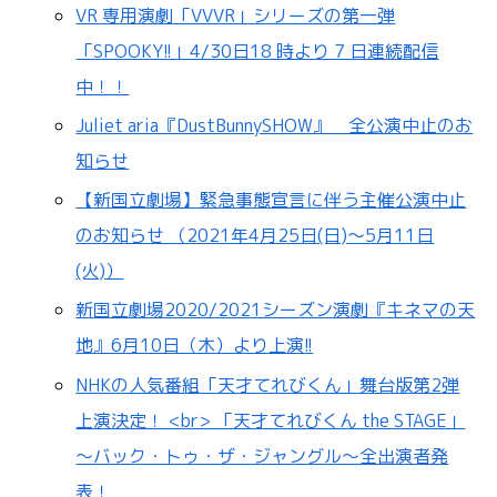
VR 専用演劇「VVVR」シリーズの第一弾
「SPOOKY!!」4/30日18 時より 7 日連続配信
中！！
Juliet aria『DustBunnySHOW』 全公演中止のお
知らせ
【新国立劇場】緊急事態宣言に伴う主催公演中止
のお知らせ （2021年4月25日(日)～5月11日
(火)）
新国立劇場2020/2021シーズン演劇『キネマの天
地』6月10日（木）より上演!!
NHKの人気番組「天才てれびくん」舞台版第2弾
上演決定！ <br> 「天才てれびくん the STAGE」
～バック・トゥ・ザ・ジャングル～全出演者発
表！