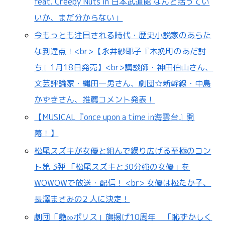
feat. Creepy Nuts in 日本武道館 なんと括ってい
いか、まだ分からない」
今もっとも注目される時代・歴史小説家のあらた
な到達点！<br>【永井紗耶子『木挽町のあだ討
ち』1月18日発売】<br>講談師・神田伯山さん、
文芸評論家・縄田一男さん、劇団☆新幹線・中島
かずきさん、推薦コメント発表！
【MUSICAL『once upon a time in海雲台』開
幕！】
松尾スズキが女優と組んで繰り広げる至極のコン
ト第 3弾 「松尾スズキと30分強の女優」を
WOWOWで放送・配信！ <br> 女優は松たか子、
長澤まさみの2 人に決定！
劇団「艶∞ポリス」旗揚げ10周年 「恥ずかしく