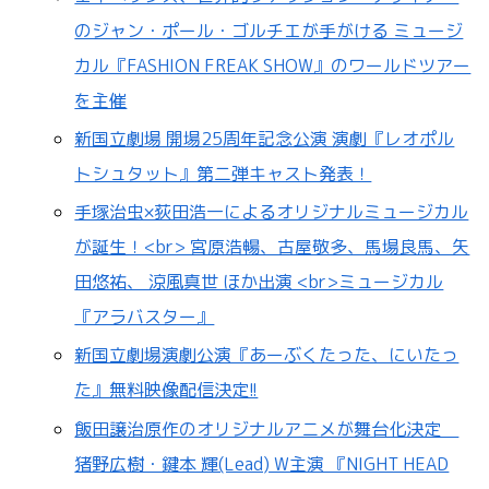
のジャン・ポール・ゴルチエが手がける ミュージ
カル『FASHION FREAK SHOW』のワールドツアー
を主催
新国立劇場 開場25周年記念公演 演劇『レオポル
トシュタット』第二弾キャスト発表！
手塚治虫×荻田浩一によるオリジナルミュージカル
が誕生！<br> 宮原浩暢、古屋敬多、馬場良馬、矢
田悠祐、 涼風真世 ほか出演 <br>ミュージカル
『アラバスター』
新国立劇場演劇公演『あーぶくたった、にいたっ
た』無料映像配信決定!!
飯田譲治原作のオリジナルアニメが舞台化決定
猪野広樹・鍵本 輝(Lead) W主演 『NIGHT HEAD