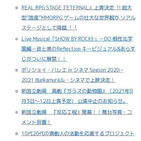
REAL RPG STAGE『ETERNAL』上演決定︕! 超⼤
型“国産”MMORPG ゲームの壮⼤な世界観が リアル
ステージとして降臨︕︕
Live Musical「SHOW BY ROCK!!」－DO 根性北学
園編－夜と黒のReflection キービジュアル&あらす
じがついに解禁！！
ボリショイ・バレエ in シネマ Season 2020 –
2021 Bunkamuraル・シネマで上映決定！
新国立劇場 演劇『ガラスの動物園』（2021年9
月3日～12日上演予定） 公演中止のお知らせ。
新国立劇場 『反応工程』開幕！！舞台写真・コ
メント到着！
10代20代の演劇人の活動を応援するプロジェクト