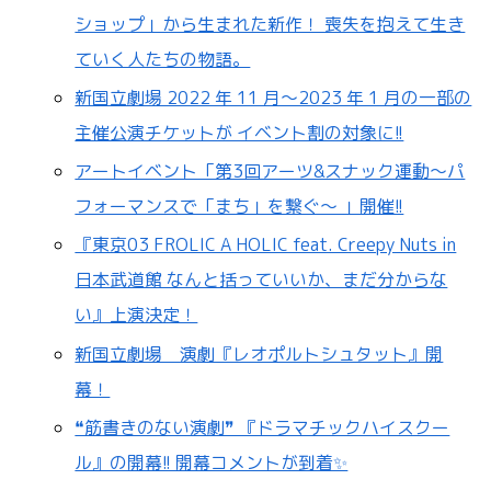
ショップ」から生まれた新作！ 喪失を抱えて生き
ていく人たちの物語。
新国立劇場 2022 年 11 月～2023 年 1 月の一部の
主催公演チケットが イベント割の対象に!!
アートイベント「第3回アーツ&スナック運動～パ
フォーマンスで「まち」を繋ぐ～ 」開催!!
『東京03 FROLIC A HOLIC feat. Creepy Nuts in
日本武道館 なんと括っていいか、まだ分からな
い』上演決定！
新国立劇場 演劇『レオポルトシュタット』開
幕！
❝筋書きのない演劇❞ 『ドラマチックハイスクー
ル』の開幕!! 開幕コメントが到着✨