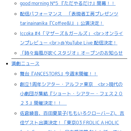
good morning N°5 『ただやるだけ』開幕！！
配信パフォーマンス 「表現者工房プレゼンツ
tarinainanika『Coffee&I』」公演決定！
Iccoka #4「マザーズ＆ガールズ」 <br>オンライ
ンプレビュー <br>＠YouTube Live 配信決定！
「時々海風が吹くスタジオ」オープンのお知らせ
演劇ニュース
舞台『ANCESTORS』今週末開催！！
創立1周年シアター・アルファ東京 <br>現代の
小劇団が集結『ショート・シアター・フェス２０
２３』開催決定！！
佐倉綾音、百田夏菜子(ももいろクローバーZ)、吉
住ゲスト出演決定！「東京03 FROLIC A HOLIC