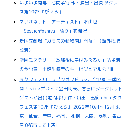
いよいよ開幕！宅間孝行 作・演出・出演 タクフェ
ス第10弾 『ぴえろ』
マリオネット・アーティスト山本由也
「SessionYoshiya・語り」を開催
新国立劇場『ガラスの動物園』開幕！（海外招聘
公演）
学園ミステリー「放課後に星はみえるか」 W主演
の今出舞・土路生優里のキービジュアル公開!!
タクフェス初！スピンオフドラマ、全19話一挙公
開！ <br>ゲストに金田明夫、さらにシークレット
ゲストが出演 宅間孝行 作・演出・出演 <br> タク
フェス第10弾 『ぴえろ』 2022年10月～12月 東
京、仙台、青森、福岡、 札幌、大阪、足利、名古
屋 8都市にて上演!!