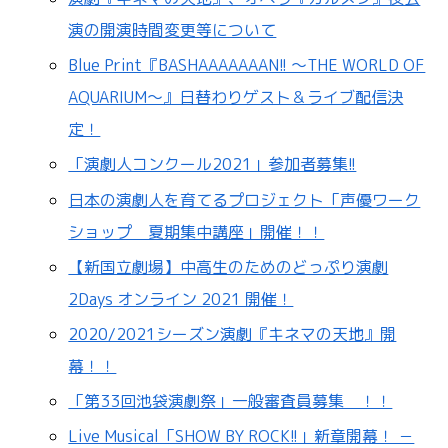
演の開演時間変更等について
Blue Print『BASHAAAAAAAN!! ～THE WORLD OF
AQUARIUM～』日替わりゲスト＆ライブ配信決
定！
「演劇人コンクール2021」参加者募集!!
日本の演劇人を育てるプロジェクト「声優ワーク
ショップ 夏期集中講座」開催！！
【新国立劇場】中高生のためのどっぷり演劇
2Days オンライン 2021 開催！
2020/2021シーズン演劇『キネマの天地』開
幕！！
「第33回池袋演劇祭」一般審査員募集 ！！
Live Musical「SHOW BY ROCK!!」新章開幕！ －