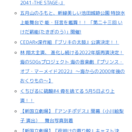
2041-THE STAGE-』
五月山のふもと、新緑美しい池田城跡公園 特設水
上能舞台で 能・狂言を鑑賞！！ 「第二十三回 い
けだ薪能(たきぎのう)」開催!
CEDAR×深作組 『ブリキの太鼓』公演決定！！
林 翔太主演、 進化し続ける2022年版再演決定！
海のSDGsプロジェクト 海の音楽劇 『プリンス・
オブ・マーメイド2022』 〜海からの2000年後の
おくりもの〜】
くちびるに硫酸#4 骨を捨てる 5月5日より上
演！！
【新国立劇場】『アンチポデス』開幕（小川絵梨
子 演出） 舞台写真到着
【新国立劇場】『夜明けの寄り鯨』キャスト決