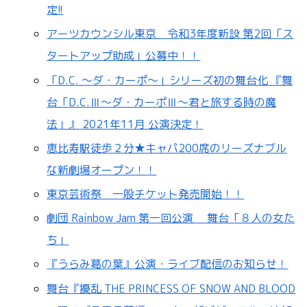
定!!
アーツカウンシル東京 令和3年度新設 第2回「ス
タートアップ助成」公募中！！
「D.C. ～ダ・カーポ～」シリーズ初の舞台化 『舞
台「D.C.Ⅲ～ダ・カーポⅢ～君と旅する時の魔
法」』 2021年11月 公演決定！
恵比寿駅徒歩２分★キャパ200席のリーズナブル
な新劇場オープン！！
東京芸術祭 一般チケット発売開始！！
劇団 Rainbow Jam 第一回公演 舞台「８人の女た
ち」
『うらみ葛の葉』公演・ライブ配信のお知らせ！
舞台『擾乱 THE PRINCESS OF SNOW AND BLOOD