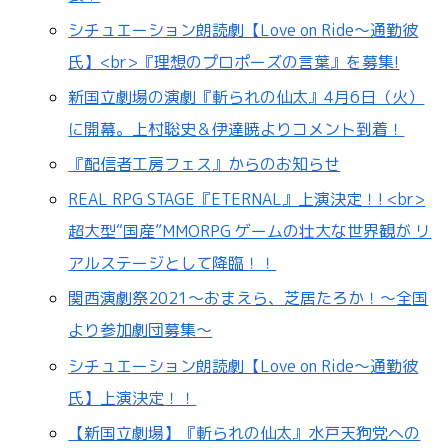
シチュエーション朗読劇【Love on Ride～通勤彼
氏】<br>『理想のプロポーズの言葉』を募集!
新国立劇場の演劇『斬られの仙太』4月6日（火）
に開幕。上村聡史＆伊達暁よりコメント到着！
『配信者工房フェス』からのお知らせ
REAL RPG STAGE『ETERNAL』上演決定！! <br>
超大型“国産”MMORPG ゲームの壮大な世界観が リ
アルステージとして降臨！！
関西演劇祭2021～おまえら、芝居たろか！～全国
より参加劇団募集～
シチュエーション朗読劇【Love on Ride～通勤彼
氏】上演決定！！
【新国立劇場】『斬られの仙太』水戸天狗党への