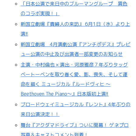
「日本公演で来日中のブルーマングループ 異色
のコラボ実現！」
新国立劇場『貴婦人の来訪』 6月1日（水）より上
演!!
新国立劇場 4月演劇公演『アンチポデス』プレビ
ュー公演の中止及び出演者一部変更のお知らせ
主演・中村倫也 × 演出・河原雅彦７年ぶりタッグ
ベートーベンを取り巻く愛、影、喪失、そして運
命を描く ミュージカル『ルードヴィヒ ～
Beethoven The Piano～』日本版初上演!!
ブロードウェイミュージカル『レント』4年ぶりの
来日公演決定！！
舞台『アクダマドライブ』ついに開幕！ ゲネプロ
写真＆キャストコメント到着！