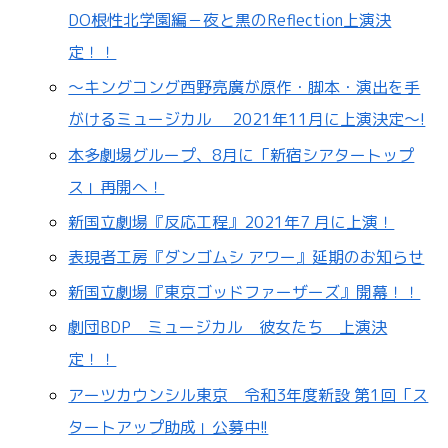
DO根性北学園編－夜と黒のReflection上演決
定！！
〜キングコング西野亮廣が原作・脚本・演出を手
がけるミュージカル 2021年11月に上演決定〜!
本多劇場グループ、8月に「新宿シアタートップ
ス」再開へ！
新国立劇場『反応工程』2021年7 月に上演！
表現者工房『ダンゴムシ アワー』延期のお知らせ
新国立劇場『東京ゴッドファーザーズ』開幕！！
劇団BDP ミュージカル 彼女たち 上演決
定！！
アーツカウンシル東京 令和3年度新設 第1回「ス
タートアップ助成」公募中!!