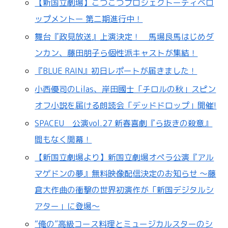
【新国立劇場】こつこつプロジェクトーディベロ
ップメントー 第二期進行中！
舞台『政見放送』上演決定！ 馬場良馬はじめダ
ンカン、藤田朋子ら個性派キャストが集結！
『BLUE RAIN』初日レポートが届きました！
小西優司のLilas、岸田國士「チロルの秋」スピン
オフ小説を届ける朗読会「デッドドロップ」開催!
SPACEU 公演vol.27 新春喜劇『ら抜きの殺意』
間もなく開幕！
【新国立劇場より】新国立劇場オペラ公演『アル
マゲドンの夢』無料映像配信決定のお知らせ ～藤
倉大作曲の衝撃の世界初演作が「新国デジタルシ
アター」に登場～
“俺の”高級コース料理とミュージカルスターのシ