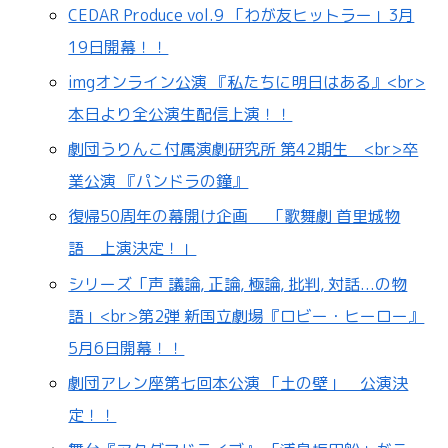
CEDAR Produce vol.9 「わが友ヒットラー」3月
19日開幕！！
imgオンライン公演 『私たちに明日はある』<br>
本日より全公演生配信上演！！
劇団うりんこ付属演劇研究所 第42期生 <br>卒
業公演 『パンドラの鐘』
復帰50周年の幕開け企画 「歌舞劇 首里城物
語 上演決定！」
シリーズ「声 議論, 正論, 極論, 批判, 対話...の物
語」<br>第2弾 新国立劇場『ロビー・ヒーロー』
5月6日開幕！！
劇団アレン座第七回本公演 「土の壁」 公演決
定！！