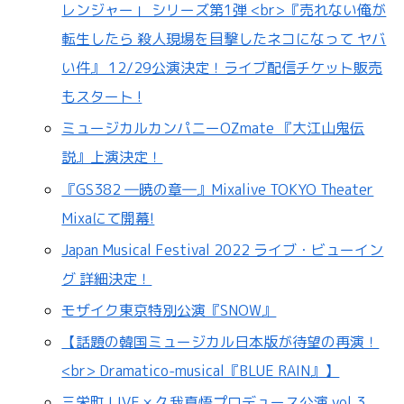
レンジャー」 シリーズ第1弾 <br>『売れない俺が
転生したら 殺人現場を目撃したネコになって ヤバ
い件』 12/29公演決定！ライブ配信チケット販売
もスタート !
ミュージカルカンパニーOZmate 『大江山鬼伝
説』上演決定！
『GS382 ―暁の章―』Mixalive TOKYO Theater
Mixaにて開幕!
Japan Musical Festival 2022 ライブ・ビューイン
グ 詳細決定！
モザイク東京特別公演『SNOW』
【話題の韓国ミュージカル日本版が待望の再演！
<br> Dramatico-musical『BLUE RAIN』】
三栄町 LIVE × 久我真悟プロデュース公演 vol.3