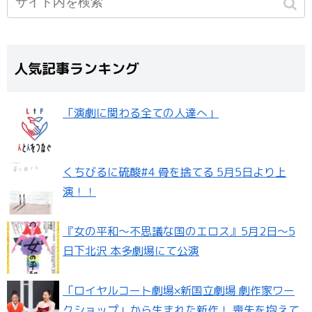
人気記事ランキング
「演劇に関わる全ての人達へ」
くちびるに硫酸#4 骨を捨てる 5月5日より上
演！！
『女の平和～不思議な国のエロス』5月2日〜5
日下北沢 本多劇場にて公演
「ロイヤルコート劇場×新国立劇場 劇作家ワー
クショップ」から生まれた新作！ 喪失を抱えて