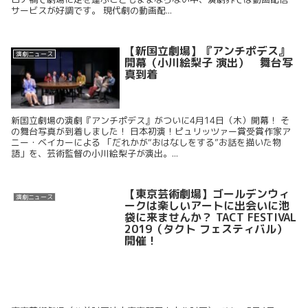
サービスが好調です。 現代劇の動画配...
【新国立劇場】『アンチポデス』
演劇ニュース
開幕（小川絵梨子 演出） 舞台写
真到着
新国立劇場の演劇『アンチポデス』がついに4月14日（木）開幕！ そ
の舞台写真が到着しました！ 日本初演！ピュリッツァー賞受賞作家ア
ニー・ベイカーによる 「だれかが“おはなしをする”お話を描いた物
語」を、芸術監督の小川絵梨子が演出。...
【東京芸術劇場】ゴールデンウィ
演劇ニュース
ークは楽しいアートに出会いに池
袋に来ませんか？ TACT FESTIVAL
2019（タクト フェスティバル）
開催！