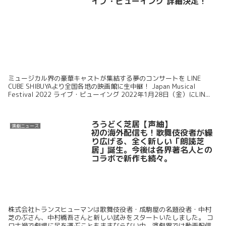
イブ・ビューイング 詳細決定！
ミュージカル界の豪華キャストが集結する夢のコンサートを LINE
CUBE SHIBUYAより全国各地の映画館に生中継！ Japan Musical
Festival 2022 ライブ・ビューイング 2022年1月28日（金）にLIN...
ろうどく芝居【声紬】
演劇ニュース
初の海外配信も！歌舞伎役者が繰
り広げる、全く新しい「朗読芝
居」誕生。今後は各界著名人との
コラボで新作も続々。
株式会社トランスヒューマンは歌舞伎役者・成駒屋の名題役者・中村
芝のぶさん、中村橋吾さんと新しい試みをスタートいたしました。 コ
ロナ禍で劇場に足を運ぶこともままならない中、演劇界では動画配信