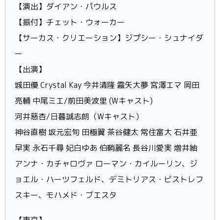
【演出】ダイアン・パウルス
【振付】チェット・ウォーカー
【サーカス・クリエーション】ジプシー・シュナイダ
ー
【出演】
城田優 Crystal Kay 今井清隆 霧矢大夢 宮澤エマ 岡田
亮輔 中尾ミエ/前田美波里 (Wキャスト)
河井慈杏/日暮誠志朗（Wキャスト）
神谷直樹 坂元宏旬 田極翼 茶谷健太 常住富大 石井亜
早実 永石千尋 妃白ゆあ 伯鞘麗名 長谷川愛実 増井紬
アンナ・カチャロヴァ ローマン・カイルーリン、ジ
ョエル・ハーツフェルド、デミトリアス・ビストレフ
スキー、モハメド・ブエスタ
【東京】