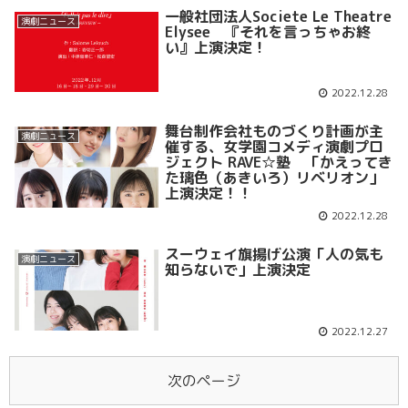
一般社団法人Societe Le Theatre
演劇ニュース
Elysee 『それを言っちゃお終
い』上演決定！
2022.12.28
舞台制作会社ものづくり計画が主
演劇ニュース
催する、女学園コメディ演劇プロ
ジェクト RAVE☆塾 「かえってき
た璃色（あきいろ）リベリオン」
上演決定！！
2022.12.28
スーウェイ旗揚げ公演「人の気も
演劇ニュース
知らないで」上演決定
2022.12.27
次のページ