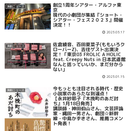
創立1周年シアター・アルファ東
演劇ニュース
京
現代の小劇団が集結『ショート・
シアター・フェス２０２３』開催
決定！！
2023.03.17
佐倉綾音、百田夏菜子(ももいろク
演劇ニュース
ローバーZ)、吉住ゲスト出演決
定！「東京03 FROLIC A HOLIC
feat. Creepy Nuts in 日本武道館
なんと括っていいか、まだ分から
ない」
2023.01.15
今もっとも注目される時代・歴史
演劇ニュース
小説家のあらたな到達点！
【永井紗耶子『木挽町のあだ討
ち』1月18日発売】
講談師・神田伯山さん、文芸評論
家・縄田一男さん、劇団☆新幹
線・中島かずきさん、推薦コメン
ト発表！