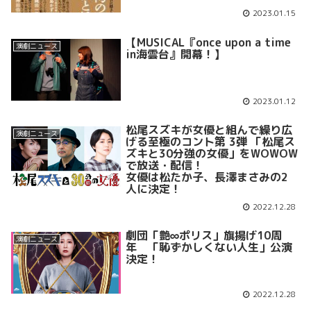
2023.01.15
【MUSICAL『once upon a time
演劇ニュース
in海雲台』開幕！】
2023.01.12
松尾スズキが女優と組んで繰り広
演劇ニュース
げる至極のコント第 3弾 「松尾ス
ズキと30分強の女優」をWOWOW
で放送・配信！
女優は松たか子、長澤まさみの2
人に決定！
2022.12.28
劇団「艶∞ポリス」旗揚げ10周
演劇ニュース
年 「恥ずかしくない人生」公演
決定！
2022.12.28