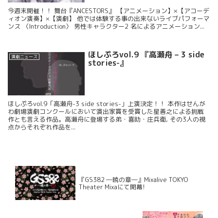
今週末開催！！ 舞台『ANCESTORS』 【アニメーション】×【アコーデ
ィオン演奏】×【演劇】 他では体験する事の出来ないライブパフォーマ
ンス 〈Introduction〉 男性キャラクター2 名によるアニメーション...
ほしぷろvol.9 『⾼瀬⾈ – 3 side
演劇ニュース
stories-』
ほしぷろvol.9「高瀬舟-3 side stories-」上演決定！！ 本作はせんが
わ劇場演劇コンクールにおいて演出家賞を受賞した星善之による挑戦
作とも言える作品。高瀬舟に登場する弟・喜助・庄兵衛, その3人の視
点からそれぞれ作品を...
『GS382 ―暁の章―』Mixalive TOKYO
Theater Mixaにて開幕!