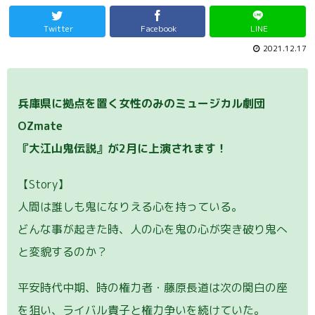
Twitter
Facebook
LINE
2021.12.17
兵庫県に拠点を置く女性のみのミュージカル劇団
OZmate
『大江山鬼伝説』が2月に上演されます！
【Story】
人間は誰しも鬼になりえる心を持っている。
どんな事が起きた時、人の心を鬼の心が突き破り鬼へ
と変貌するのか？
平安時代中期、時の権力者・藤原長道は次の関白の座
を狙い、ライバル貴子と権力争いを続けていた。