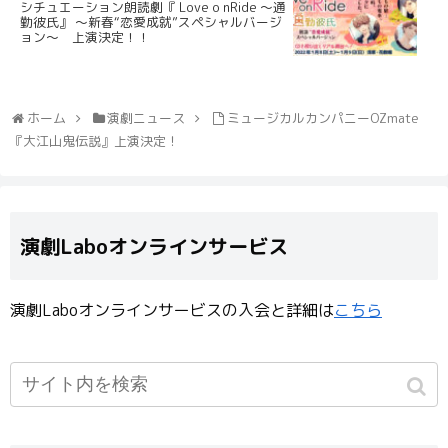
シチュエーション朗読劇『 Love o nRide ～通
勤彼氏』 ～新春“恋愛成就”スペシャルバージ
ョン～ 上演決定！！
ホーム
演劇ニュース
ミュージカルカンパニーOZmate
『大江山鬼伝説』上演決定！
演劇Laboオンラインサービス
演劇Laboオンラインサービスの入会と詳細は
こちら