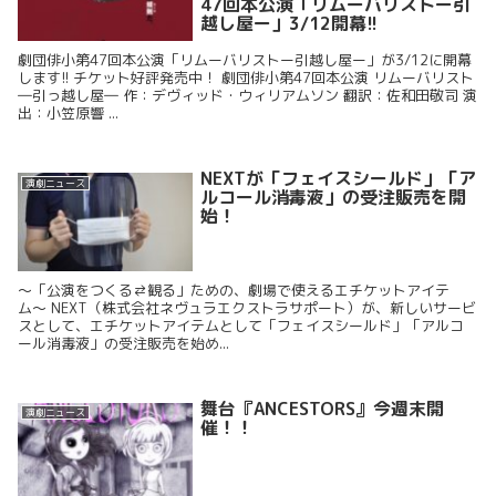
47回本公演「リムーバリストー引
越し屋ー」3/12開幕!!
劇団俳小第47回本公演「リムーバリストー引越し屋ー」が3/12に開幕
します!! チケット好評発売中！ 劇団俳小第47回本公演 リムーバリスト
―引っ越し屋― 作：デヴィッド・ウィリアムソン 翻訳：佐和田敬司 演
出：小笠原響 ...
NEXTが「フェイスシールド」「ア
演劇ニュース
ルコール消毒液」の受注販売を開
始！
〜「公演をつくる⇄観る」ための、劇場で使えるエチケットアイテ
ム〜 NEXT（株式会社ネヴュラエクストラサポート）が、新しいサービ
スとして、エチケットアイテムとして「フェイスシールド」「アルコ
ール消毒液」の受注販売を始め...
舞台『ANCESTORS』今週末開
演劇ニュース
催！！