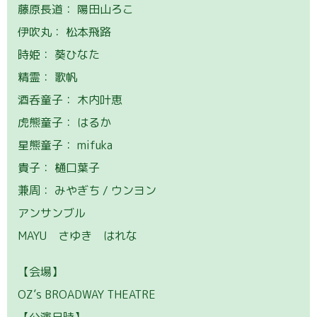
藤原長道： 陽田山ろこ
伊吹丸： 松本飛路
時姫： 葵ひなた
精霊： 歌帆
酒呑童子： 木内叶恵
虎熊童子： はるか
星熊童子： mifuka
貴子： 樋口葉子
兼周： みやぎち / ウンヨン
アンサンブル
MAYU さゆき はれな
【会場】
OZ’s BROADWAY THEATRE
【公演日時】