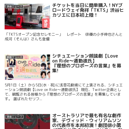
チケットを当日に簡単購入！NYブ
演劇ニュース
ロードウェイ発祥「TKTS」渋谷ヒ
カリエに日本初上陸！
「TKTSオープン記念セレモニー」 レポート 俳優の小手伸也さんと
成河（そんは）さんも登壇
シチュエーション朗読劇【Love
演劇ニュース
on Ride～通勤彼氏】
『理想のプロポーズの言葉』を募
集!
5月1日（土）から5日(水・祝)に浅草花劇場にて上演される、シチュエ
ーション朗読劇【Love on Ride～通勤彼氏】 現在、Twitter企画とし
て、観覧される皆様から『理想のプロポーズの言葉』を募集していま
す。 選ばれたセリフ...
オーストラリアで最も有名な劇作
演劇ニュース
家、デヴィッド・ウィリアムソン
の代表作を本邦初演！劇団俳小第