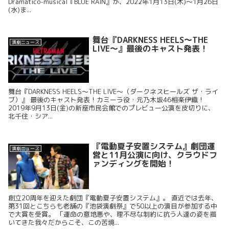
Dramatico-musical『BLUE RAIN』が、2022年1月13日(木)～1月26日
(水)ま...
舞台『DARKNESS HEELS～THE
演劇ニュース
LIVE～』最後のキャスト発表！
舞台『DARKNESS HEELS～THE LIVE～（ダークネスヒールズ ザ・ライ
ブ）』 最後のキャスト発表！カミーラ役・元乃木坂46相楽伊織！
2019年9月13日(金)の新座市民会館でのプレビュー公演を皮切りに、
北千住・シア...
『電動夏子安置システム』劇団運
演劇ニュース
営と11月公演に向け、クラウドフ
ァンディングを開始！
創立20周年を迎えた劇団『電動夏子安置システム』。 直近では去年、
第31回とこちらも老舗の『池袋演劇祭』で50以上の演目が参加する中
で大賞を受賞。 「運命の意地悪や、理不尽な制約に抗う人達の姿を描
いてきた我々だからこそ、この苦境...