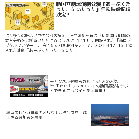
新国立劇場演劇公演『あーぶくた
演劇ニュース
った、にいたった』無料映像配信
決定!!
より多くの幅広い世代のお客様に、時や場所を選ばずに新国立劇場の
舞台芸術をご鑑賞いただけるよう2021 年11 月に開設された「新国デ
ジタルシアター」。 今回新たな配信作品として、2021 年12 月に上演
された演劇『あーぶくたった、にいた...
チャンネル登録者数約118万人の人気
YouTuber『ラファエル』の動画撮影をサポー
トできるアルバイトを大募集！
横浜赤レンガ倉庫のオリジナルダンスを一緒
に踊る参加者を募集!