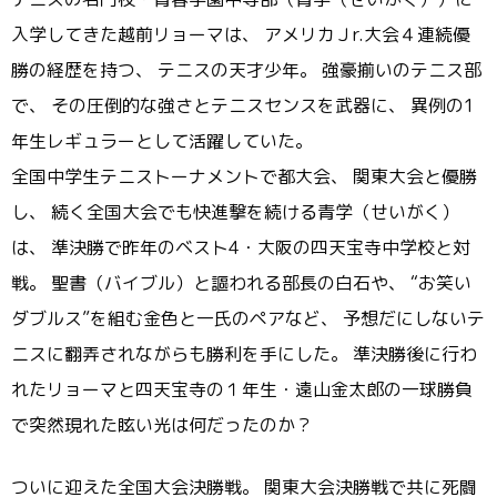
入学してきた越前リョーマは、 アメリカＪr.大会４連続優
勝の経歴を持つ、 テニスの天才少年。 強豪揃いのテニス部
で、 その圧倒的な強さとテニスセンスを武器に、 異例の1
年生レギュラーとして活躍していた。
全国中学生テニストーナメントで都大会、 関東大会と優勝
し、 続く全国大会でも快進撃を続ける青学（せいがく）
は、 準決勝で昨年のベスト4・大阪の四天宝寺中学校と対
戦。 聖書（バイブル）と謳われる部長の白石や、 “お笑い
ダブルス”を組む金色と一氏のペアなど、 予想だにしないテ
ニスに翻弄されながらも勝利を手にした。 準決勝後に行わ
れたリョーマと四天宝寺の１年生・遠山金太郎の一球勝負
で突然現れた眩い光は何だったのか？
ついに迎えた全国大会決勝戦。 関東大会決勝戦で共に死闘