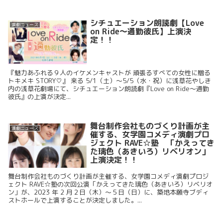
シチュエーション朗読劇【Love
演劇ニュース
on Ride～通勤彼氏】上演決
定！！
『魅力あふれる９人のイケメンキャストが 頑張るすべての女性に贈る
トキメキ STORY♡』 来る 5/1（土）～5/5（水・祝）に浅草花やしき
内の浅草花劇場にて、シチュエーション朗読劇『Love on Ride～通勤
彼氏』の上演が決定...
舞台制作会社ものづくり計画が主
演劇ニュース
催する、女学園コメディ演劇プロ
ジェクト RAVE☆塾 「かえってき
た璃色（あきいろ）リベリオン」
上演決定！！
舞台制作会社ものづくり計画が主催する、女学園コメディ演劇プロジ
ェクト RAVE☆塾の次回公演「かえってきた璃色（あきいろ）リベリオ
ン」が、2023 年 2 月２日（木）～５日（日）に、築地本願寺ブディ
ストホールで上演することが決定しました。...