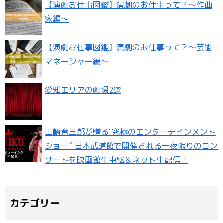
【演劇お仕事図鑑】演劇のお仕事って？〜作曲
家編〜
【演劇お仕事図鑑】演劇のお仕事って？〜芸能
マネージャー編〜
愛知エリアの劇場2選
山崎育三郎が贈る“究極のエンターテインメント
ショー” 日本武道館で開催される一夜限りのコン
サートを映画館生中継＆ネット生配信！
カテゴリー