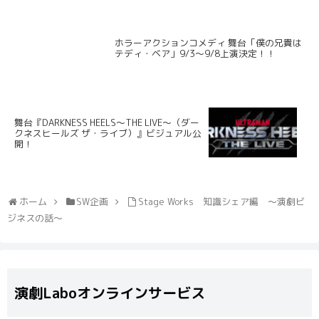
ホラーアクションコメディ 舞台「僕の兄貴は
テディ・ベア」9/3～9/8上演決定！！
舞台『DARKNESS HEELS～THE LIVE～（ダー
クネスヒールズ ザ・ライブ）』ビジュアル公
開！
ホーム
SW企画
Stage Works 知識シェア編 〜演劇ビ
ジネスの話〜
演劇Laboオンラインサービス