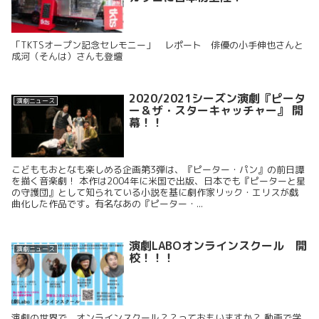
「TKTSオープン記念セレモニー」 レポート 俳優の小手伸也さんと
成河（そんは）さんも登壇
2020/2021シーズン演劇『ピータ
演劇ニュース
ー＆ザ・スターキャッチャー』 開
幕！！
こどももおとなも楽しめる企画第3弾は、『ピーター・パン』の前日譚
を描く音楽劇！ 本作は2004年に米国で出版、日本でも『ピーターと星
の守護団』として知られている小説を基に劇作家リック・エリスが戯
曲化した作品です。有名なあの『ピーター・...
演劇LABOオンラインスクール 開
演劇ニュース
校！！！
演劇の世界で、オンラインスクール？？っておもいますか？ 動画で学