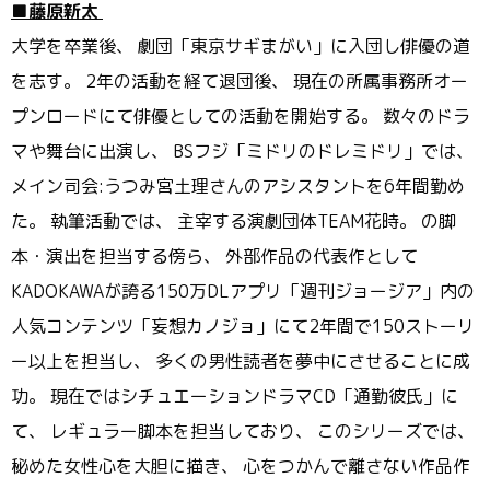
■藤原新太
大学を卒業後、 劇団「東京サギまがい」に入団し俳優の道
を志す。 2年の活動を経て退団後、 現在の所属事務所オー
プンロードにて俳優としての活動を開始する
。 数々のドラ
マや舞台に出演し、 BSフジ「ミドリのドレミドリ」では、
メイン司会:うつみ宮土理さんのアシスタントを6年間勤め
た。 執筆活動では、 主宰する演劇団体TEAM花時。 の脚
本・演出を担当する傍ら、 外部作品の代表作として
KADOKAWAが誇る150万DLアプ
リ「週刊ジョージア」内の
人気コンテンツ「妄想カノジョ」
にて2年間で150ストーリ
ー以上を担当し、 多くの男性読者を夢中にさせることに成
功。 現在ではシチュエーションドラマCD「通勤彼氏」に
て、 レギュラー脚本を担当しており、 このシリーズでは、
秘めた女性心を大胆に描き、 心をつかんで離さない作品作