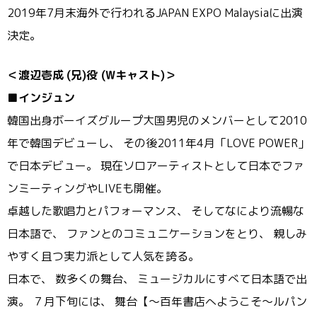
2019年7月末海外で行われるJAPAN EXPO Malaysiaに出演
決定。
＜渡辺壱成
(兄)役 (Wキャスト)＞
■インジュン
韓国出身ボーイズグループ大国男児のメンバーとして2010
年で
韓国デビューし、 その後2011年4月「LOVE POWER」
で日本デビュー。 現在ソロアーティストとして日本でファ
ンミーティングやLIVE
も開催。
卓越した歌唱力とパフォーマンス、 そしてなにより流暢な
日本語で、 ファンとのコミュニケーションをとり、 親しみ
やすく且つ実力派として人気を誇る。
日本で、 数多くの舞台、 ミュージカルにすべて日本語で出
演。 ７月下旬には、 舞台【～百年書店へようこそ～
ルパン