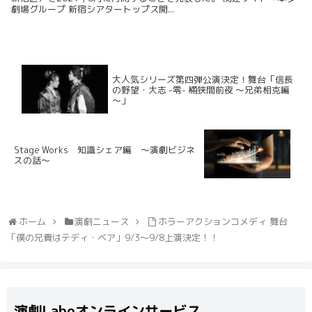
劇場グループ 新宿シアタートップス開...
大人気シリーズ第四弾公演決定！舞台「信長
の野望・大志 -零- 桶狭間前夜 ～兄弟相克編
～」
Stage Works 知識シェア編 〜演劇ビジネ
スの話〜
ホーム
演劇ニュース
ホラーアクションコメディ 舞台
「僕の兄貴はテディ・ベア」9/3～9/8上演決定！！
演劇Laboオンラインサービス