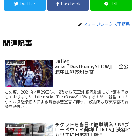
Twitter
Facebook
LINE
ステージワークス事務局
関連記事
Juliet
演劇ニュース
aria『DustBunnySHOW』 全公
演中止のお知らせ
この度、2021年4月29日(木・祝)から天王洲 銀河劇場にて上演を予定
しておりました Juliet aria『DustBunnySHOW』ですが、 新型コロナ
ウイルス感染拡大による緊急事態宣言に伴う、 政府および東京都の要
請を踏まえ...
チケットを当日に簡単購入！NYブ
演劇ニュース
ロードウェイ発祥「TKTS」渋谷ヒ
カリエに日本初上陸！