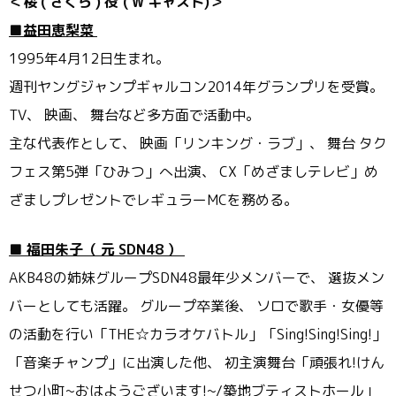
＜桜
(
さくら
)
役 (
W
キャスト)＞
■益田恵梨菜
1995年4月12日生まれ。
週刊ヤングジャンプギャルコン2014年グランプリを受賞。
TV、 映画、 舞台など多方面で活動中。
主な代表作として、 映画「リンキング・ラブ」、 舞台 タク
フェス第5弾「ひみつ」へ出演、 CX「めざましテレビ」
め
ざましプレゼントでレギュラーMCを務める。
■
福田朱子（
元
SDN48
）
AKB48の姉妹グループSDN48最年少メンバーで、 選抜メン
バーとしても活躍。 グループ卒業後、 ソロで歌手・女優等
の活動を行い「THE☆カラオケバトル」「
Sing!Sing!Sing!」
「音楽チャンプ」
に出演した他、 初主演舞台「頑張れ!けん
せつ小町~おはようございます!~/
築地ブティストホール」