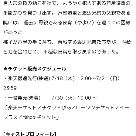
き人形の桜の助力を得て、 ようやく犯人である芦屋道重の
手掛かりを見つけ出す。 芦屋道重と渡辺兄弟の父親である
暁には、 過去に母親である夜宵（やよい）を巡っての因縁
があった。
桃子が芦屋の手に落ち、 苦戦する渡辺兄弟たちだが、 仲間
と力を合わせて、 平穏な日常を取り戻すのであった。
★チケット販売スケジュール
・楽天最速先行(抽選) 7/18（木）12:00～7/21（日）
23:59
・一般発売(先着) 7/30（火）10:00 ～
［楽天チケット／チケットぴあ／ローソンチケット／イー
プラス／
Yahoo!チケット」
[キャストプロフィール]