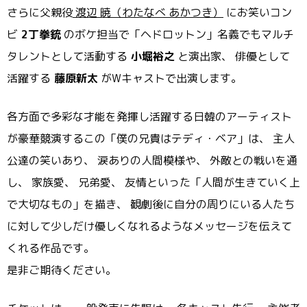
さらに父親役
渡辺 暁（わたなべ あかつき）
にお笑いコン
ビ
2丁拳銃
のボケ担当で「ヘドロットン」
名義でもマルチ
タレントとして活動する
小堀裕之
と演出家、 俳優として
活躍する
藤原新太
がWキャストで出演します。
各方面で多彩な才能を発揮し活躍する日韓のアーティスト
が豪華競
演するこの「僕の兄貴はテディ・ベア」は、 主人
公達の笑いあり、 涙ありの人間模様や、 外敵との戦いを通
し、 家族愛、 兄弟愛、 友情といった「人間が生きていく上
で大切なもの」を描き、 観劇後に自分の周りにいる人たち
に対して少しだけ優しくなれるよ
うなメッセージを伝えて
くれる作品です。
是非ご期待ください。