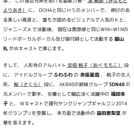
ホ
、 この渡辺兄弟を助ける霊能力者・
源 頼昴（みなもと
よりあき）
に、 DOHAと同じＨ５のメンバーで、 伸びのあ
る美しい高音と、 誰もが認めるビジュアルで人気のＫと、
ジャニーズJr.で活動後、 現在は奥原修と同じWIN=
W1Nの
リードボーカルボーカル及び振付師として活動する
脇山
礼
がＷキャストで演じます。
そして、 人形寺のアルバイト
安倍 桃子（あべ ももこ）
役
に、 アイドルグループ
ふわふわ
の
赤坂星南
、 桃子の女人
形、
桜（さくら）
役に、 AKB48の姉妹グループ
SDN48
の
元メンバーで歌手、 女優として幅広活く活躍中の
福田朱
子
と、 Ｗキャストで週刊ヤングジャンプギャルコン2014
年グランプリ
を受賞し、 多方面で活動中の
益田恵梨菜
が
華を添えます。