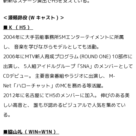
斬新なステージ演出でH5を支えている。
＜源頼昴役
(W
キャスト
)
＞
■
K
（
H5
）
2004年に大手芸能事務所SMエンターテイメントに所属
し、 音楽を学びながらモデルとしても活動。
2006年にMTV新人育成プログラム (ROUND ONE) 10部作に
出演し、 5人組アイドルグループ「SNA」
のメンバーとして
CDデビュー。 主要音楽番組やラジオに出演し、 M-
Net「ハローチャット」のMCを務める等活躍。
2012年に名古屋にてH5のメンバーに加入。 伸びのある美
しい高音と、 誰もが認めるビジュアルで人気を集めてい
る。
■脇山礼（
WIN=W1N
）