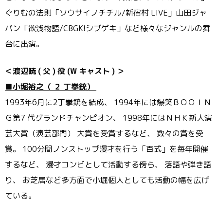
ぐりむの法則「ソウサイノチチル/新宿村 LIVE」山田ジャ
パン「欲浅物語/CBGK!シブゲキ」
など様々なジャンルの舞
台に出演。
＜渡辺暁
(
父
)
役
(W
キャスト
)
＞
■小堀裕之（
２
丁拳銃）
1993年6月に2丁拳銃を結成、 1994年には爆笑ＢＯＯＩＮ
Ｇ第7 代グランドチャンピオン、 1998年にはＮＨＫ新人演
芸大賞（演芸部門） 大賞を受賞するなど、 数々の賞を受
賞。 100分間ノンストップ漫才を行う「百式」を毎年開催
するなど、 漫才コンビとして活動する傍ら、 落語や弾き語
り、 お芝居など多方面で小堀個人としても活動の幅を広げ
ている。