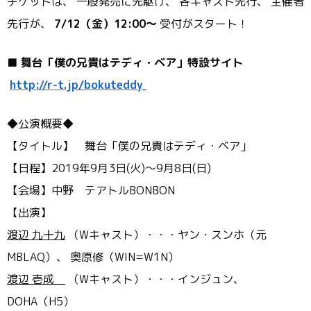
チケットは、 一般発売に先駆け、 各キャスト先行、 主催者
先行が、
7/12（金）12:00～
受付がスタート！
■
舞台「僕の兄貴はテディ・ベア」特設サイト
http://r-t.jp/bokuteddy
◆公演概要◆
【タイトル】 舞台「僕の兄貴はテディ・ベア」
【日程】2019年9月3日(火)～9月8日(日)
【会場】中野 テアトルBONBON
【出演】
渡辺 九十九
（Wキャスト）・・・ヤン・スンホ（元
MBLAQ）、 奥原修（WIN=W1N）
渡辺 壱成
（Wキャスト）・・・インジュン、
DOHA（H5）