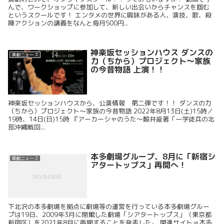
んで、ワークショップに参加して、新しい出会いからチャンスを掴む
というスクールです！ エンタメの世界に興味がある人、演技、歌、殺
陣アクションの講義をなんと毎月500円...
神楽坂セッションハウス ダンスの
演劇ニュース
力（ちから）プロジェクト～家族
の今昔物語 上演！！
神楽坂セッションハウスから、公演情報 第二弾です！！ ダンスの力
（ちから）プロジェクト～家族の今昔物語 2022年8月13日(土)15時／
19時、14日(日)15時 『アーカーシャのうた～鯨井巖著「一学徒兵の北
部沖縄戦回...
本多劇場グループ、8月に「新宿シ
演劇ニュース
アタートップス」再開へ！
下北沢の本多劇場を拠点に劇場等の運営を行っている本多劇場グルー
プは19日、2009年3月に閉館した劇場「シアタートップス」（東京都
新宿区）を2021年8月に再開することを発表した。 関連サイト⇒本多