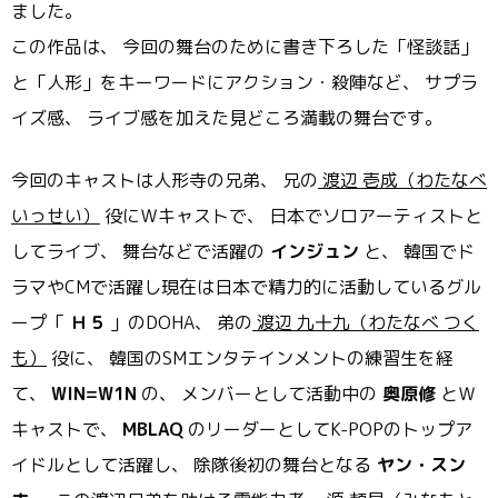
ました。
この作品は、 今回の舞台のために書き下ろした「怪談話」
と「人形」
をキーワードにアクション・殺陣など、 サプラ
イズ感、 ライブ感を加えた見どころ満載の舞台です。
今回のキャストは人形寺の兄弟、 兄の
渡辺 壱成（わたなべ
いっせい）
役にＷキャストで、 日本でソロアーティストと
してライブ、 舞台などで活躍の
インジュン
と、 韓国でド
ラマやCMで活躍し現在は日本で精力的に活動しているグ
ル
ープ「
Ｈ５
」のDOHA、 弟の
渡辺 九十九（わたなべ つく
も）
役に、 韓国のSMエンタテインメントの練習生を経
て、
WIN=W1N
の、 メンバーとして活動中の
奥原修
とＷ
キャストで、
MBLAQ
のリーダーとしてK-POPのトップア
イドルとして活躍し、 除隊後初の舞台となる
ヤン・スン