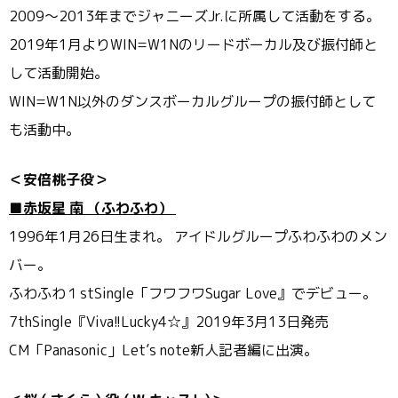
2009～2013年までジャニーズJr.
に所属して活動をする。
2019年1月よりWIN=
W1Nのリードボーカル及び振付師と
して活動開始。
WIN=
W1N以外のダンスボーカルグループの振付師として
も活動中。
＜安倍桃子役＞
■赤坂星
南
（ふわふわ）
1996年1月26日生まれ。 アイドルグループふわふわのメン
バー。
ふわふわ１stSingle「フワフワSugar Love』でデビュー。
7thSingle『Viva!!Lucky4☆』
2019年3月13日発売
CM「Panasonic」Let’s note新人記者編に出演。