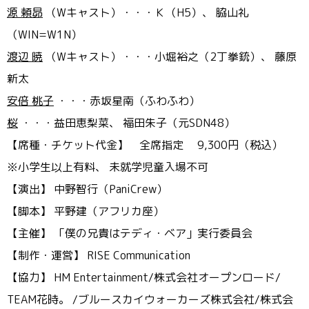
源 頼昴
（Wキャスト）・・・Ｋ（H5）、 脇山礼
（WIN=W1N）
渡辺 暁
（Wキャスト）・・・小堀裕之（2丁拳銃）、 藤原
新太
安倍 桃子
・・・赤坂星南（ふわふわ）
桜
・・・益田恵梨菜、 福田朱子（元SDN48）
【席種・チケット代金】 全席指定 9,300円（税込）
※小学生以上有料、 未就学児童入場不可
【演出】 中野智行（PaniCrew）
【脚本】 平野建（アフリカ座）
【主催】 「僕の兄貴はテディ・ベア」実行委員会
【制作・運営】 RISE Communication
【協力】 HM Entertainment/株式会社オープンロード/
TEAM花時。 /ブルースカイウォーカーズ株式会社/
株式会