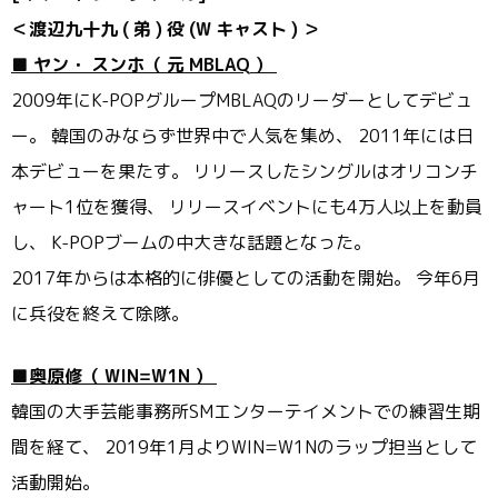
＜渡辺九十九
(
弟
)
役
(W
キャスト
)
＞
■
ヤン・
スンホ（
元
MBLAQ
）
2009年にK-
POPグループMBLAQのリーダーとしてデビュ
ー。 韓国のみならず世界中で人気を集め、 2011年には日
本デビューを果たす。 リリースしたシングルはオリコンチ
ャート1位を獲得、 リリースイベントにも4万人以上を動員
し、 K-POPブームの中大きな話題となった。
2017年からは本格的に俳優としての活動を開始。 今年6月
に兵役を終えて除隊。
■奥原修（
WIN=W1N
）
韓国の大手芸能事務所SMエンターテイメントでの練習生期
間を経
て、 2019年1月よりWIN=W1Nのラップ担当として
活動開始。