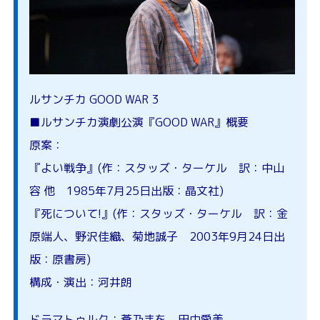
ルサンチカ GOOD WAR 3
■ルサンチカ演劇公演『GOOD WAR』概要
原案：
『よい戦争』(作：スタッズ・ターケル 訳：中山
容 他 1985年7月25日出版：晶文社)
『死について!』(作：スタッズ・ターケル 訳：金
原端人、野沢佳織、菊地誠子 2003年9月24日出
版：原書房)
構成・演出：河井朗
ドラマトゥルク：蒼乃まを、田中愛美