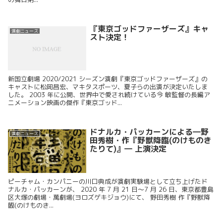
『東京ゴッドファーザーズ』キャ
演劇ニュース
スト決定！
新国立劇場 2020/2021 シーズン演劇『東京ゴッドファーザーズ』の
キャストに松岡昌宏、マキタスポーツ、夏子らの出演が決定いたしま
した。 2003 年に公開、世界中で愛され続けている今 敏監督の長編ア
ニメーション映画の傑作『東京ゴッド...
ドナルカ・パッカーンによる―野
演劇ニュース
田秀樹・作『野獣降臨(のけものき
たりて)』― 上演決定
ピーチャム・カンパニーの川口典成が演劇実験場として立ち上げたド
ナルカ・パッカーンが、 2020 年 7 月 21 日～7 月 26 日、東京都豊島
区大塚の劇場・萬劇場(ヨロズゲキジョウ)にて、 野田秀樹 作『野獣降
臨(のけものき...