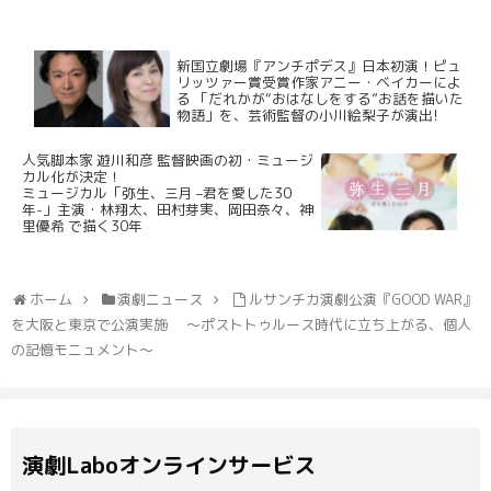
新国立劇場『アンチポデス』日本初演！ピュ
リッツァー賞受賞作家アニー・ベイカーによ
る 「だれかが“おはなしをする”お話を描いた
物語」を、芸術監督の小川絵梨子が演出!
人気脚本家 遊川和彦 監督映画の初・ミュージ
カル化が決定！
ミュージカル「弥生、三月 –君を愛した30
年-」主演・林翔太、田村芽実、岡田奈々、神
里優希 で描く30年
ホーム
演劇ニュース
ルサンチカ演劇公演『GOOD WAR』
を大阪と東京で公演実施 ～ポストトゥルース時代に立ち上がる、個人
の記憶モニュメント～
演劇Laboオンラインサービス