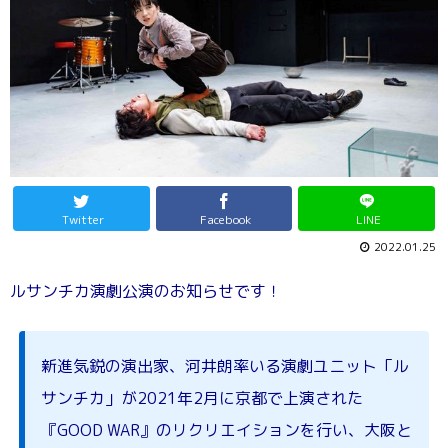
Twitter
Facebook
LINE
2022.01.25
ルサンチカ演劇公演のお知らせです！
新進気鋭の演出家、河井朗率いる演劇ユニット「ル
サンチカ」が2021年2月に京都で上演された
『GOOD WAR』のリクリエイションを行い、大阪と