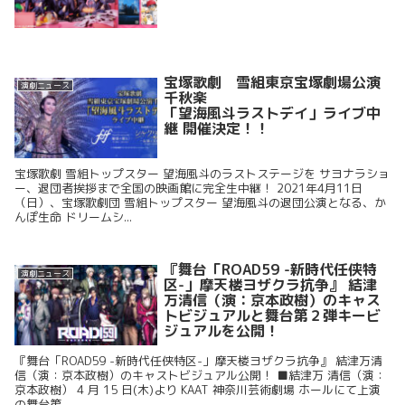
宝塚歌劇 雪組東京宝塚劇場公演
演劇ニュース
千秋楽
「望海風斗ラストデイ」ライブ中
継 開催決定！！
宝塚歌劇 雪組トップスター 望海風斗のラストステージを サヨナラショ
ー、退団者挨拶まで全国の映画館に完全生中継！ 2021年4月11日
（日）、宝塚歌劇団 雪組トップスター 望海風斗の退団公演となる、か
んぽ生命 ドリームシ...
『舞台「ROAD59 -新時代任侠特
演劇ニュース
区-」摩天楼ヨザクラ抗争』 結津
万清信（演：京本政樹）のキャス
トビジュアルと舞台第２弾キービ
ジュアルを公開！
『舞台「ROAD59 -新時代任侠特区-」摩天楼ヨザクラ抗争』 結津万清
信（演：京本政樹）のキャストビジュアル公開！ ■結津万 清信（演：
京本政樹） 4 月 15 日(木)より KAAT 神奈川芸術劇場 ホールにて上演
の舞台第...