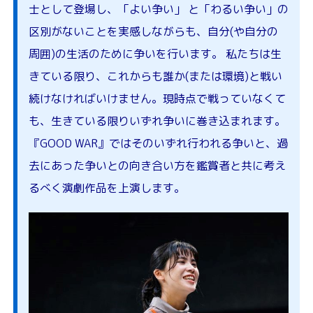
士として登場し、「よい争い」 と「わるい争い」の
区別がないことを実感しながらも、自分(や自分の
周囲)の生活のために争いを行います。 私たちは生
きている限り、これからも誰か(または環境)と戦い
続けなければいけません。現時点で戦っていなくて
も、生きている限りいずれ争いに巻き込まれます。
『GOOD WAR』ではそのいずれ行われる争いと、過
去にあった争いとの向き合い方を鑑賞者と共に考え
るべく演劇作品を上演します。