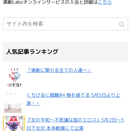
演劇Laboオンラインサービスの入会と詳細は
こちら
人気記事ランキング
「演劇に関わる全ての人達へ」
くちびるに硫酸#4 骨を捨てる 5月5日より上
演！！
『女の平和～不思議な国のエロス』5月2日〜5
日下北沢 本多劇場にて公演