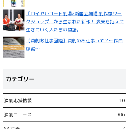
「ロイヤルコート劇場×新国立劇場 劇作家ワー
クショップ」から生まれた新作！ 喪失を抱えて
生きていく人たちの物語。
【演劇お仕事図鑑】演劇のお仕事って？〜作曲
家編〜
カテゴリー
演劇応援情報
10
演劇ニュース
306
SW企画
7