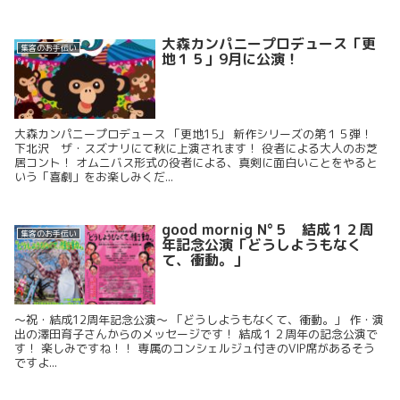
大森カンパニープロデュース「更
集客のお手伝い
地１５」9月に公演！
大森カンパニープロデュース 「更地15」 新作シリーズの第１５弾！
下北沢 ザ・スズナリにて秋に上演されます！ 役者による大人のお芝
居コント！ オムニバス形式の役者による、真剣に面白いことをやると
いう「喜劇」をお楽しみくだ...
good mornig N°５ 結成１２周
集客のお手伝い
年記念公演「どうしようもなく
て、衝動。」
～祝・結成12周年記念公演～ 「どうしようもなくて、衝動。」 作・演
出の澤田育子さんからのメッセージです！ 結成１２周年の記念公演で
す！ 楽しみですね！！ 専属のコンシェルジュ付きのVIP席があるそう
ですよ...