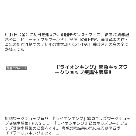
6月7日（金）に初日を迎えた、劇団モダンスイマーズ、結成20周年記
念公演「ビューティフルワールド」 今注目の劇作家、蓬莱竜太の作・
演出の新作は劇団の２０年の集大成となる作品！ 蓬莱さんの今の全て
が詰まった...
『ライオンキング』緊急キッズワ
集客のお手伝い
ークショップ受講生募集!!
無料ワークショップ有り!! 『ライオンキング』緊急キッズワークショッ
プ受講生募集!! P A S O C 『ライオンキング』緊急キッズワークショ
ップ受講生募集のご案内です。 書類選考結果の気になる劇団四季
『『ライオンキング』のオー...