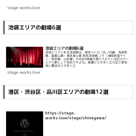
stage-works.love
池袋エリアの劇場6選
池袋エリアの劇場6選
池袋エリアにある池袋駅は、東京メトロ（丸ノ内線、有楽町
線、副都心線）東武東上線 西武池袋線 ＪＲ（湘南新宿ライ
ン、埼京線、山手線）の合計8路線が乗り入れている巨大ター
ミナル駅として有名ですよね。高層ビルが多く立ち並ぶ東池
袋と書店などが多く立
stage-works.love
港区・渋谷区・品川区エリアの劇場12選
https://stage-
works.love/stage/shinagawa/