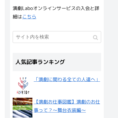
演劇Laboオンラインサービスの入会と詳
細は
こちら
人気記事ランキング
「演劇に関わる全ての人達へ」
【演劇お仕事図鑑】演劇のお仕
事って？〜舞台衣装編〜