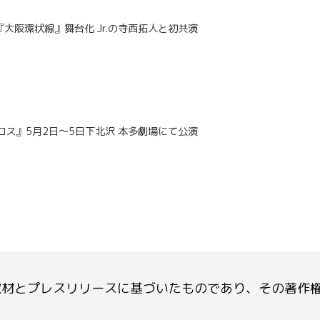
『大阪環状線』舞台化 Jr.の寺西拓人と初共演
ス』5月2日〜5日下北沢 本多劇場にて公演
とプレスリリースに基づいたものであり、その著作権はSt