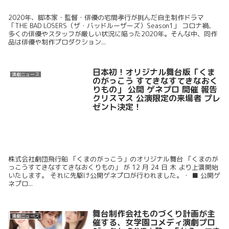
2020年、脚本家・監督・俳優の宅間孝行が挑んだ自主制作ドラマ
「THE BAD LOSERS（ザ・バッドルーザーズ）Season1」 コロナ禍、
多くの俳優やスタッフが厳しい状況に陥った2020年。そんな中、同作
品は俳優や制作プロダクション...
日本初！オリジナル舞台版「くま
演劇ニュース
のがっこう すてきなすてきなおく
りもの」 公開 ゲネプロ 開催 報告
クリスマス 公演限定の来場者 プレ
ゼント決定！
株式会社劇団飛行船 「くまのがっこう」のオリジナル舞台 「くまのが
っこうすてきなすてきなおくりもの」 が 12 月 24 日 木 より上演開始
いたします。 それに先駆け公開ゲネプロが行われました。・ ■ 公開ゲ
ネプロ...
舞台制作会社ものづくり計画が主
演劇ニュース
催する、女学園コメディ演劇プロ