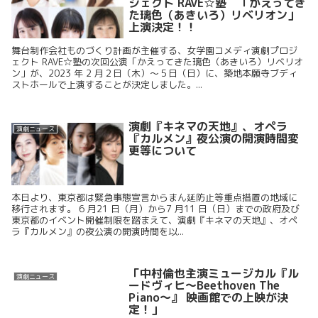
ジェクト RAVE☆塾 「かえってき
た璃色（あきいろ）リベリオン」
上演決定！！
舞台制作会社ものづくり計画が主催する、女学園コメディ演劇プロジ
ェクト RAVE☆塾の次回公演「かえってきた璃色（あきいろ）リベリオ
ン」が、2023 年 2 月２日（木）～５日（日）に、築地本願寺ブディ
ストホールで上演することが決定しました。...
演劇『キネマの天地』、オペラ
演劇ニュース
『カルメン』夜公演の開演時間変
更等について
本日より、東京都は緊急事態宣言からまん延防止等重点措置の地域に
移行されます。 6 月21 日（月）から7 月11 日（日）までの政府及び
東京都のイベント開催制限を踏まえて、演劇『キネマの天地』、オペ
ラ『カルメン』の夜公演の開演時間を以...
「中村倫也主演ミュージカル『ル
演劇ニュース
ードヴィヒ～Beethoven The
Piano～』 映画館での上映が決
定！」