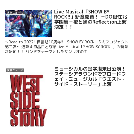
Live Musical「SHOW BY
演劇ニュース
ROCK!!」新章開幕！ －DO根性北
学園編－夜と黒のReflection上演
決定！！
～Road to 2022!! 目指せ10周年!! SHOW BY ROCK!! ５大プロジェクト
第二弾～ 通算４作品目となるLive Musical「SHOW BY ROCK!!」の新章
が始動！！ バンドをテーマとしたサンリオのキ...
ミュージカルの金字塔来日公演！
演劇ニュース
ステージアラウンドでブロードウ
ェイ・ミュージカル「ウエスト・
サイド・ストーリー」上演