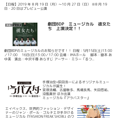
【日程】2019 年 8 月 19 日（月）〜10 月 27 日（日） ※8 月 19
日・20 日はプレビュー公演
劇団BDP ミュージカル 彼女た
演劇ニュース
ち 上演決定！！
劇団BDPのミュージカルのお知らせです！！ 日程：5月15日(土)13:00
／17:00 16日(日)13:00／17:00 会場：IMAホール 脚本：嶽本 あ
ゆ美 演出：中沢千尋 あらすじ アーサー・ミラー「るつ...
手塚治虫×荻田浩一によるオリジナルミュー
ジカルが誕生！
宮原浩暢、古屋敬多、馬場良馬、矢田悠祐、
涼風真世 ほか出演
ミュージカル『アラバスター』
エイベックス、世界的ファッション・デザイ
ナーのジャン・ポール・ゴルチエが手がける
ミュージカル『FASHION FREAK SHOW』のワ