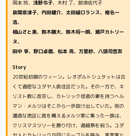
岡本 玲、
浅野令子
、木村 了、那須佐代子
泉関奈津子、内田健介、太田緑ロランス、椎名一
浩、
椙山さと美、鈴木勝大、鈴木将一朗、瀬戸カトリー
ヌ、
田中 亨、野口卓磨、松本 亮、万里紗、八頭司悠友
Story
20世紀初頭のウィーン。レオポルトシュタットは古
くて過密なユダヤ人居住区だった。その一方で、キ
リスト教に改宗し、カトリック信者の妻を持つヘル
マン・メルツはそこから一歩抜け出していた。街の
瀟洒な地区に居を構えるメルツ家に集った一族は、
クリスマスツリーを飾り付け、過越祭を祝う。ユダ
ヤ人とカトリックが同じテーブルを囲み、実業家と