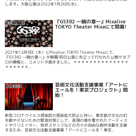
します。大阪公演は2022年1月26日(水)...
『GS382 ―暁の章―』Mixalive
演劇ニュース
TOKYO Theater Mixaにて開幕!
2021年12月9日（木）にMixalive TOKYO Theater Mixaにて、
『GS382 ―暁の章―』が開幕!初日公演に先立って行われた公開ゲネプ
ロの模様と、コメントが届きました。 ＊＊＊＊＊＊＊＊＊＊＊＊＊＊
＊＊＊＊＊＊...
芸術文化活動支援事業「アートに
お仕事情報
エールを！東京プロジェクト」開
始！
新型コロナウイルス感染症の感染拡大防止に伴い、東京都が文化の灯
を絶やさないための緊急対策として、表現の場を奪われたアーティス
トやクリエイター、制作スタッフなどの方々の自由な創作活動を支援
するため、芸術文化活動支援事業「アートにエールを！東京...