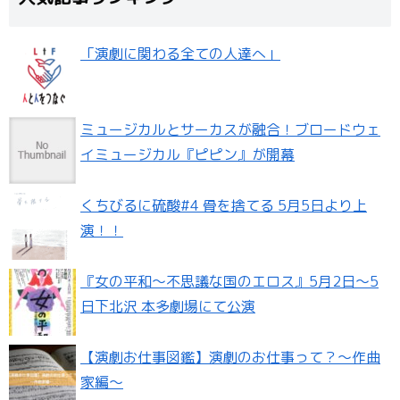
「演劇に関わる全ての人達へ」
ミュージカルとサーカスが融合！ブロードウェ
イミュージカル『ピピン』が開幕
くちびるに硫酸#4 骨を捨てる 5月5日より上
演！！
『女の平和～不思議な国のエロス』5月2日〜5
日下北沢 本多劇場にて公演
【演劇お仕事図鑑】演劇のお仕事って？〜作曲
家編〜