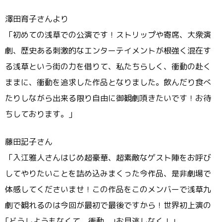
澤田育子さんより
「初めての浅草での公演です！ストリップや寄席、大衆演
劇、歴史ある刺激的なエンターテイメントが根強く混在す
る浅草という街の力を借りて、私たちらしく、衝動の赴く
ままに、衝動を追求した作品となりました。飲んだり食べ
たりしながら出来る限り自由に御観劇頂きたいです！お待
ちしております。」
藤田記子さん
「入江雅人さんはじめ超豪華、超素敵なゲスト陣をお呼び
してやりたいことを詰め込みまくった今作品、是非劇場で
体感してくださいませ！この作品をこのメンバーで浅草九
劇で観れるのは今回が最初で最後ですから！世界初上演の
｢どうしようもなくて、衝動。｣お見逃しなく！」