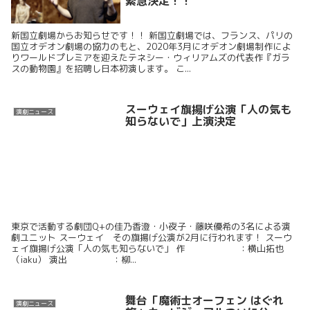
緊急決定！！
新国立劇場からお知らせです！！ 新国立劇場では、フランス、パリの
国立オデオン劇場の協力のもと、2020年3月にオデオン劇場制作によ
りワールドプレミアを迎えたテネシー・ウィリアムズの代表作『ガラ
スの動物園』を招聘し日本初演します。 こ...
スーウェイ旗揚げ公演「人の気も
演劇ニュース
知らないで」上演決定
東京で活動する劇団Q+の佳乃香澄・小夜子・藤咲優希の3名による演
劇ユニット スーウェイ その旗揚げ公演が2月に行われます！ スーウ
ェイ旗揚げ公演「人の気も知らないで」 作 ：横山拓也
（iaku） 演出 ：柳...
舞台「魔術士オーフェン はぐれ
演劇ニュース