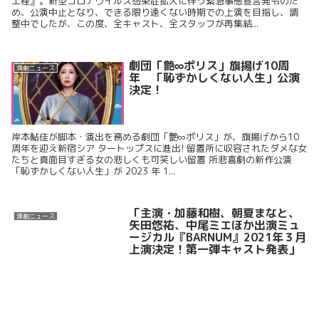
工程』。新型コロナウイルス感染症拡大に伴う緊急事態宣言発令のた
め、公演中止となり、できる限り遠くない時期での上演を目指し、調
整中でしたが、この度、全キャスト、全スタッフが再集結...
劇団「艶∞ポリス」旗揚げ10周
演劇ニュース
年 「恥ずかしくない人生」公演
決定！
岸本鮎佳が脚本・演出を務める劇団「艶∞ポリス」が、旗揚げから10
周年を迎え新宿シア タートップスに進出! 留置所に収容されたダメな女
たちと真面目すぎる女の悲しくも可笑しい留置 所悲喜劇の新作公演
「恥ずかしくない人生」が 2023 年 1...
「主演・加藤和樹、朝夏まなと、
演劇ニュース
矢田悠祐、中尾ミエほか出演ミュ
ージカル『BARNUM』2021年３月
上演決定！第一弾キャスト発表」