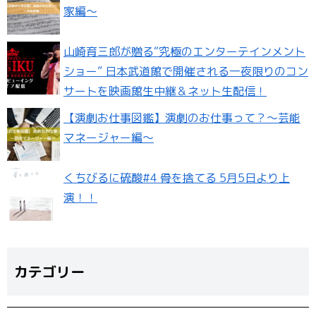
家編〜
山崎育三郎が贈る“究極のエンターテインメント
ショー” 日本武道館で開催される一夜限りのコン
サートを映画館生中継＆ネット生配信！
【演劇お仕事図鑑】演劇のお仕事って？〜芸能
マネージャー編〜
くちびるに硫酸#4 骨を捨てる 5月5日より上
演！！
カテゴリー