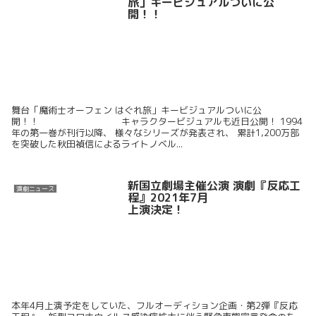
旅」キービジュアルついに公
開！！
舞台「魔術士オーフェン はぐれ旅」キービジュアルついに公
開！！ キャラクタービジュアルも近日公開！ 1994
年の第一巻が刊行以降、 様々なシリーズが発表され、 累計1,200万部
を突破した秋田禎信によるライトノベル...
新国立劇場主催公演 演劇『反応工
演劇ニュース
程』2021年7月
上演決定！
本年4月上演予定をしていた、フルオーディション企画・第2弾『反応