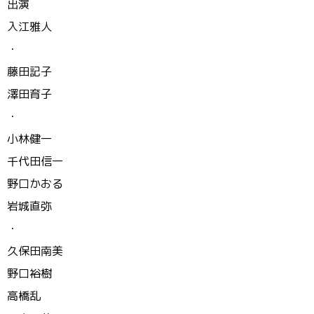
出演
入江雅人
・
藤田記子
澤田育子
・
小林健一
千代田信一
野口かおる
岩城直弥
・
久保田南美
野口裕樹
高橋乱