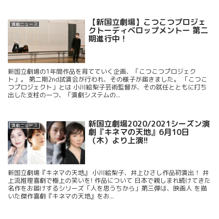
【新国立劇場】こつこつプロジェ
演劇ニュース
クトーディベロップメントー 第二
期進行中！
新国立劇場の1年間作品を育てていく企画、「こつこつプロジェク
ト」。 第二期2nd試演会が行われ、その様子が届きました。 「こつこ
つプロジェクト」とは 小川絵梨子芸術監督が、その就任とともに打ち
出した支柱の一つ、「演劇システムの...
新国立劇場2020/2021シーズン演
演劇ニュース
劇『キネマの天地』6月10日
（木）より上演!!
新国立劇場『キネマの天地』 小川絵梨子、井上ひさし作品初演出！ 井
上流推理喜劇で極上の笑いを! 作品について 日本で親しまれ続けてきた
名作をお届けするシリーズ「人を思うちから」第三弾は、映画人 を描
いた傑作喜劇『キネマの天地』をお...