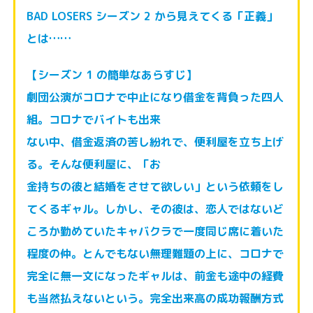
BAD LOSERS シーズン 2 から見えてくる「正義」
とは…
…
【シーズン 1 の簡単なあらすじ】
劇団公演がコロナで中止になり借金を背負った四人
組。コロナでバイトも出来
ない中、借金返済の苦し紛れで、便利屋を立ち上げ
る。そんな便利屋に、「お
金持ちの彼と結婚をさせて欲しい」という依頼をし
てくるギャル。しかし、そ
の彼は、恋人ではないど
ころか勤めていたキャバクラで一度同じ席に着いた
程
度の仲。とんでもない無理難題の上に、コロナで
完全に無一文になったギャル
は、前金も途中の経費
も当然払えないという。完全出来高の成功報酬方式