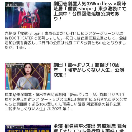
劇団壱劇屋人気のWordless ×殺陣
演劇ニュース
芝居「猩獣-shoju-」東京池袋にて
上演中！台風回避追加公演もあ
り！
壱劇屋「猩獣-shoju-」東京公演が10月11日にシアターグリーン BOX
in BOX THEATERで開幕しました。 初日には台風回避公演として、急遽
追加公演を発表し、2日目の公演は台風にて３公演とも中止となりまし
たが、13日、...
劇団「艶∞ポリス」旗揚げ10周
演劇ニュース
年 「恥ずかしくない人生」公演
決定！
岸本鮎佳が脚本・演出を務める劇団「艶∞ポリス」が、旗揚げから10
周年を迎え新宿シア タートップスに進出! 留置所に収容されたダメな女
たちと真面目すぎる女の悲しくも可笑しい留置 所悲喜劇の新作公演
「恥ずかしくない人生」が 2023 年 1...
主演 椎名桔平×演出 河原雅彦 舞台
演劇ニュース
版「オリエント急行殺人事件」全