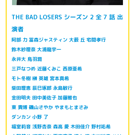
THE BAD LOSERS シーズン 2 全 7 話 出
演者
阿部 力 冨森ジャスティン 大薮 丘 宅間孝行
鈴木紗理奈 大浦龍宇一
永井大 鳥羽潤
三戸なつめ 近藤くみこ 西原亜希
モト冬樹 榊 英雄 宮本真希
柴田理恵 辰巳琢郎 永島敏行
金田明夫 田中美佐子 加藤雅也
東 貴博 磯山さやか やまもとまさみ
ダンカン 小野 了
福室莉音 浅野杏奈 森高 愛 木田佳介 野村祐希