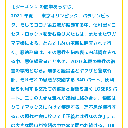
【シーズン 2 の簡単あらすじ】
2021 年夏——東京オリンピック、パラリンピッ
ク、そしてコロナ第五波が席巻す
る中、便利屋＜ミ
セス・ロック＞を営む負け犬たちは、またまたワガ
ママ娘に
よる、とんでもない依頼に翻弄されて行
く。悪徳刑事は、その悪行を秘密裏に
内部調査され
る中、悪徳経営者とともに、2020 年夏の事件の復
讐の標的となる。
刑事と経営者とヤクザと警察幹
部、それぞれの思惑が交錯する BAD パート、便
利
屋を利用する女たちの欲望と野望を描く LOSERS パ
ート。二つの大きな流れ
が複雑に絡み合い、物語は
クライマックスに向けて疾走する。理不尽が横行す
るこの現代社会に於いて「正義とは何なのか」。こ
の大きな問いが物語の中で
常に問われ続ける。THE