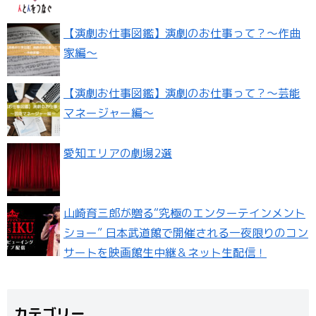
【演劇お仕事図鑑】演劇のお仕事って？〜作曲
家編〜
【演劇お仕事図鑑】演劇のお仕事って？〜芸能
マネージャー編〜
愛知エリアの劇場2選
山崎育三郎が贈る“究極のエンターテインメント
ショー” 日本武道館で開催される一夜限りのコン
サートを映画館生中継＆ネット生配信！
カテゴリー