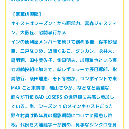
【豪華俳優陣】
キャストはシーズン１から阿部力、冨森ジャスティ
ン、大薮丘、宅間孝行がメ
インの便利屋メンバーを続けて務める他、鈴木紗理
奈、三戸なつめ、近藤くみ
こ、ダンカン、永井大、
鳥羽潤、田中美佐子、金田明夫、加藤雅也という実
力
派続投組に加えて、新レギュラーで辰巳琢郎、永
島敏行、柴田理恵、モト冬樹
が、ワンポイントで東
MAX こと東貴博、磯山さやか、などなど豪華な
面々が
THE BAD LOSERS の世界観に共感し参加し
ている。
尚、シーズン 1 のメインキャストだった
野々村真は昨年夏の撮影期間にコロ
ナに罹患し降
板。代役を大浦龍宇一が務め、見事なシンクロを見