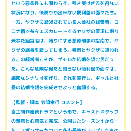
とい
う悪条件にも関わらず、引き受けざるを得ない
状況になり、後戻りが出来ない
便利屋の面々たち。
一方、ヤクザに恐喝されている大会社の経営者。コ
ロナ禍
で益々エスカレートするヤクザの要求に堪り
兼ねた経営者は、頼りにする悪徳
刑事の指南で、ヤ
クザの組長を殺してしまう。警察とヤクザに追われ
るこの経
営者こそが、ギャルが結婚を望む男だっ
た。こんな危険な男だと知らない便利
屋の面々は、
綿密なシナリオを作り、それを実行し、ギャルと社
長の結婚物語
を完成させようと奮闘する。
【監督・脚本 宅間孝行 コメント】
自主制作連続ドラマという形で、キャストスタッフ
の熱意と心意気で完成、公
開したシーズン１から一
年。スポンサーがついて多少予算がアップしたもの