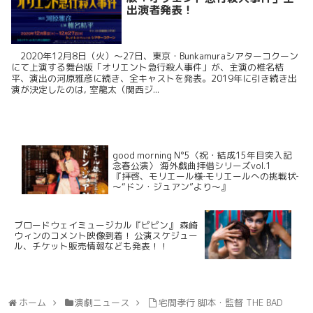
出演者発表！
2020年12月8日（火）～27日、東京・Bunkamuraシアターコクーン
にて上演する舞台版「オリエント急行殺人事件」が、主演の椎名桔
平、演出の河原雅彦に続き、全キャストを発表。2019年に引き続き出
演が決定したのは, 室龍太（関西ジ...
good morning N°5〈祝・結成15年目突入記
念春公演〉 海外戯曲拝借シリーズvol.1
『拝啓、モリエール様‐モリエールへの挑戦状‐
～“ドン・ジュアン”より～』
ブロードウェイミュージカル『ピピン』 森崎
ウィンのコメント映像到着！ 公演スケジュー
ル、チケット販売情報なども発表！！
ホーム
演劇ニュース
宅間孝行 脚本・監督 THE BAD