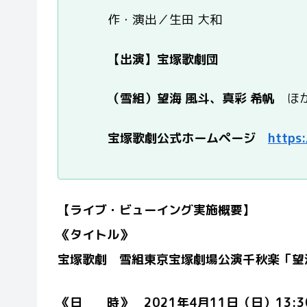
作・演出／生田 大和
【出演】
宝塚歌劇団
（雪組）望海 風斗、真彩 希帆
ほ
宝塚歌劇公式ホームページ
https:
【ライブ・ビューイング実施概要】
《タイトル》
宝塚歌劇 雪組東京宝塚劇場公演千秋楽「望
《
日
時
》
2021
年4月11日（日）13: