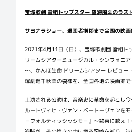
宝塚歌劇 雪組トップスター 望海風斗のラス
サヨナラショー、退団者挨拶まで全国の映画
2021年4月11日（日）、宝塚歌劇団 雪組
リームシアターミュージカル・シンフォニア『
～、かんぽ生命 ドリームシアター レビュ
塚劇場千秋楽の模様を、全国各地の映画館で
上演される公演は、音楽史に革命を起こし今
ルートヴィヒ・ヴァン・ベートーヴェンをモデ
－フォルティッシッシモ－』～歓喜に歌え！
盗賊が、その煌きの中に宿る記憶を巡り、時