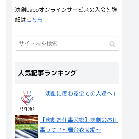
演劇Laboオンラインサービスの入会と詳
細は
こちら
人気記事ランキング
「演劇に関わる全ての人達へ」
【演劇お仕事図鑑】演劇のお仕
事って？〜舞台衣装編〜