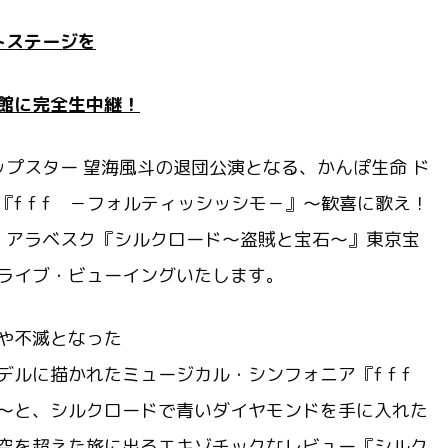
トステージを
館に完全生中継！
トップスター 望海風斗の退団公演となる、かんぽ生命 ド
f f f －フォルティッシッシモ－』～歓喜に歌え！
ー・アラベスク『シルクロード～盗賊と宝石～』東京宝
ライブ・ビューイングいたします。
や不滅となった
ルに描かれたミュージカル・シンフォニア『f f f
～と、シルクロードで青いダイヤモンドを手に入れた
空を超えた旅に出るエキゾチックなレビュー『シルク