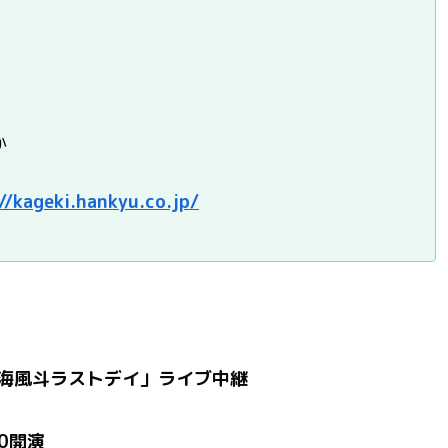
か
//kageki.hankyu.co.jp/
海風斗ラストデイ」ライブ中継
30開演