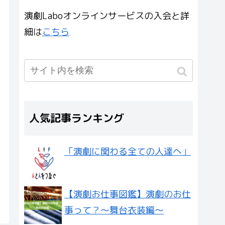
演劇Laboオンラインサービスの入会と詳
細は
こちら
人気記事ランキング
「演劇に関わる全ての人達へ」
【演劇お仕事図鑑】演劇のお仕
事って？〜舞台衣装編〜