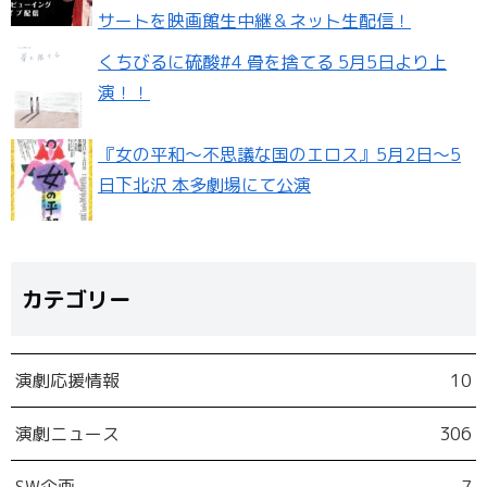
サートを映画館生中継＆ネット生配信！
くちびるに硫酸#4 骨を捨てる 5月5日より上
演！！
『女の平和～不思議な国のエロス』5月2日〜5
日下北沢 本多劇場にて公演
カテゴリー
演劇応援情報
10
演劇ニュース
306