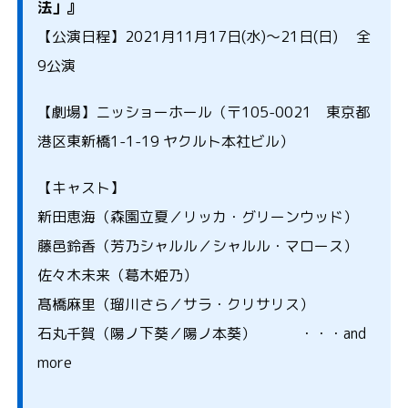
法」』
【公演日程】2021月11月17日(水)～21日(日) 全
9公演
【劇場】ニッショーホール（〒105-0021 東京都
港区東新橋1-1-19 ヤクルト本社ビル）
【キャスト】
新田恵海（森園立夏／リッカ・グリーンウッド）
藤邑鈴香（芳乃シャルル／シャルル・マロース）
佐々木未来（葛木姫乃）
髙橋麻里（瑠川さら／サラ・クリサリス）
石丸千賀（陽ノ下葵／陽ノ本葵） ・・・and
more