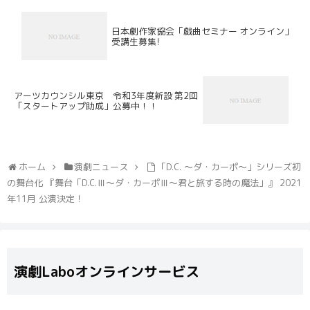
日本劇作家協会「戯曲セミナー オンライン」
受講生募集!
アーツカウンシル東京 令和3年度新設 第2回
「スタートアップ助成」公募中！！
ホーム
演劇ニュース
「D.C. ～ダ・カーポ～」シリーズ初
の舞台化 『舞台「D.C.Ⅲ～ダ・カーポⅢ～君と旅する時の魔法」』 2021
年11月 公演決定！
演劇Laboオンラインサービス