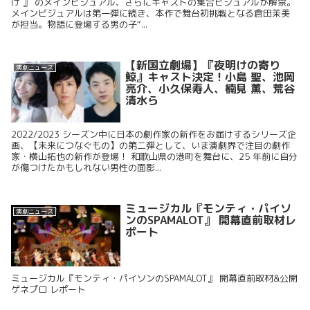
け 』 のメインビジュアル、さらにキャストの集合ビジュアルが解禁。
メインビジュアルは第一弾に続き、本作で舞台初挑戦となる倉田茉美
が担当。物語に登場する男の子“...
【新国立劇場】『夜明けの寄り
演劇ニュース
鯨』キャスト決定！小島 聖、池岡
亮介、小久保寿人、楠見 薫、荒谷
清水ら
2022/2023 シーズン中に日本の劇作家の新作をお届けするシリーズ企
画、【未来につなぐもの】の第二弾として、いま演劇界で注目の劇作
家・横山拓也の新作が登場！ 和歌山県の港町を舞台に、25 年前に自分
が傷つけたかもしれない男性の面影...
ミュージカル『モンティ・パイソ
演劇ニュース
ンのSPAMALOT』 開幕直前取材レ
ポート
ミュージカル『モンティ・パイソンのSPAMALOT』 開幕直前取材&公開
ゲネプロ レポート