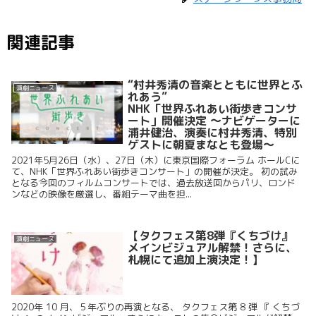
関連記事
“村井秀清の音楽とともに世界とふ
演劇ニュース
れあう”
NHK「世界ふれあい街歩きコンサ
ート」開催決定 ～ナビゲーターに
浦井健治、演奏に村井秀清、特別
ゲストに朝夏まなとも登場～
2021年5月26日（水）、27日（木）に東京国際フォーラム ホールCに
て、NHK「世界ふれあい街歩きコンサート」の開催が決定。 初の試み
となる今回のフィルムコンサートでは、過去放送回からパリ、ロンド
ンなどの映像を厳選し、番組テーマ曲を担...
【タクフェス第8弾『くちづけ』
演劇ニュース
メインビジュアル解禁！さらに、
札幌にて追加上演決定！】
2020年 10 月、５年ぶりの再演となる、 タクフェス第 8 弾 『 くちづ