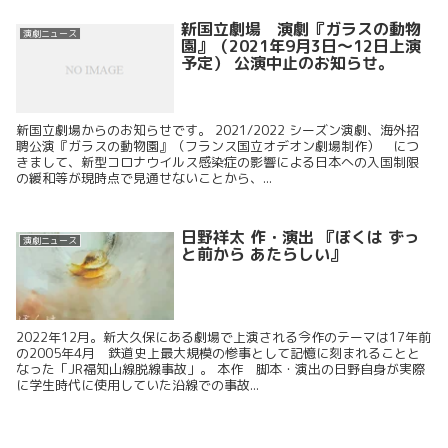
新国立劇場 演劇『ガラスの動物
演劇ニュース
園』（2021年9月3日～12日上演
予定） 公演中止のお知らせ。
新国立劇場からのお知らせです。 2021/2022 シーズン演劇、海外招
聘公演『ガラスの動物園』（フランス国立オデオン劇場制作） につ
きまして、新型コロナウイルス感染症の影響による日本への入国制限
の緩和等が現時点で見通せないことから、...
日野祥太 作・演出 『ぼくは ずっ
演劇ニュース
と前から あたらしい』
2022年12月。新大久保にある劇場で上演される今作のテーマは17年前
の2005年4月 鉄道史上最大規模の惨事として記憶に刻まれることと
なった「JR福知山線脱線事故」。 本作 脚本・演出の日野自身が実際
に学生時代に使用していた沿線での事故...