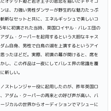
ったオデット姫と若き王子の悲恋を描いたチャイコ
ーンは、力強い男性ダンサーが野生的な魅力たっぷ
や斬新なセットと共に、エネルギッシュで美しいコ
95年に初演された当時、英国ロイヤル・バレエ団の
のアダム・クーパーを起用するという大胆なキャス
アダム自身、男性で白鳥の湖を上演するというアイ
と思ったほどだ。実際、初演の幕が開けると、席を
しかし、この作品は一夜にしてバレエ界の常識を覆
憶に新しい。
ン／ストレンジャー役に起用したのが、昨年英国ロ
し、アダム・クーパーの再来との呼び声が高い、バ
ュージカルの世界からオーディションでマシューに