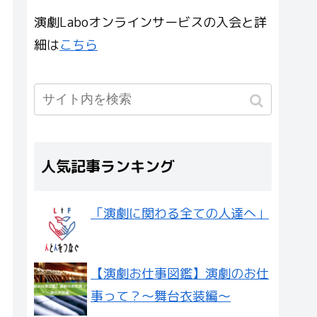
演劇Laboオンラインサービスの入会と詳
細は
こちら
人気記事ランキング
「演劇に関わる全ての人達へ」
【演劇お仕事図鑑】演劇のお仕
事って？〜舞台衣装編〜