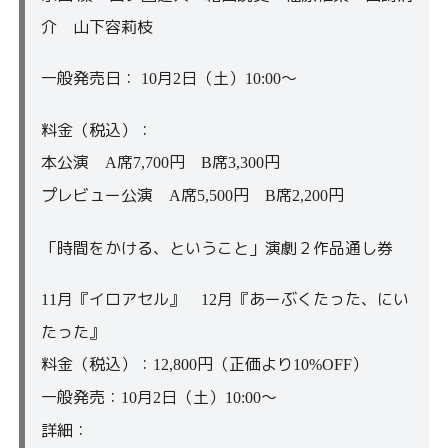
介 山下容莉枝
一般発売日：
月
日（土）
～
10
2
10:00
料金（税込）：
本公演
席
円
席
円
A
7,700
B
3,300
プレビュー公演
席
円
席
円
A
5,500
B
2,200
「時間をかける、ということ」演劇２作品通し券
月『イロアセル』
月『あーぶくたった、にい
11
12
たった』
料金（税込）：
円（正価より
）
12,800
10%OFF
一般発売：
月
日（土）
～
10
2
10:00
詳細：