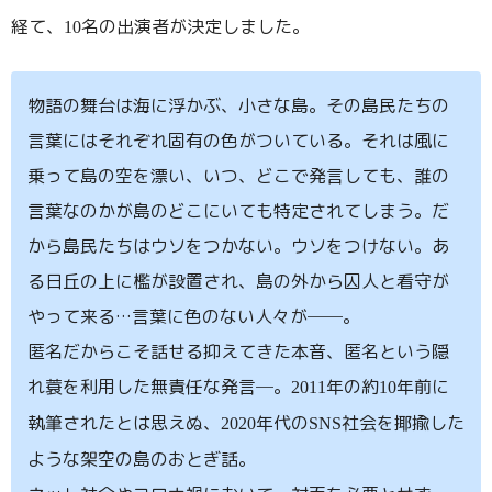
経て、
名の出演者が決定しました。
10
物語の舞台は海に浮かぶ、小さな島。その島民たちの
言葉にはそれぞれ固有の色がついている。それは風に
乗って島の空を漂い、いつ、どこで発言しても、誰の
言葉なのかが島のどこにいても特定されてしまう。だ
から島民たちはウソをつかない。ウソをつけない。あ
る日丘の上に檻が設置され、島の外から囚人と看守が
やって来る
…
言葉に色のない人々が
──
。
匿名だからこそ話せる抑えてきた本音、匿名という隠
れ蓑を利用した無責任な発言
─
。
年の約
年前に
2011
10
執筆されたとは思えぬ、
年代の
社会を揶揄した
2020
SNS
ような架空の島のおとぎ話。