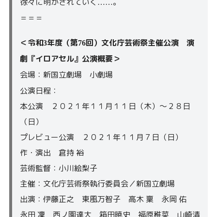
徐々に明かされていく
。
……
＝＝＝
＜令和
年度（第
回）文化庁芸術祭主催公演
演
3
76
劇『イロアセル』公演概要＞
会場：新国立劇場 小劇場
公演日程：
本公演 ２０２１年１１月１１日（木）～２８日
（日）
プレビュー公演 ２０２１年１１月７日（日）
作・演出 倉持
裕
芸術監督：小川絵梨子
主催：文化庁芸術祭執行委員会／新国立劇場
出演：
伊藤正之 東風万智子 高木
稟 永岡
佑
永田
凜
西ノ園達大 箱田暁史 福原稚菜 山崎清