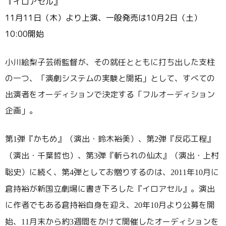
『イロアセル』
11月11日（木）より上演、一般発売は10月2日（土）
10:00開始
小川絵梨子芸術監督が、その就任とともに打ち出した支柱
の一つ、「演劇システムの実験と開拓」として、すべての
出演者をオーディションで決定する「フルオーディション
企画」。
第
弾『かもめ』（演出・鈴木裕美）、第
弾『反応工程』
1
2
（演出・千葉哲也）、第
弾『斬られの仙太』（演出・上村
3
聡史）に続く、第
弾としてお贈りするのは、
年
月に
4
2011
10
倉持裕が新国立劇場に書き下ろした『イロアセル』。演出
に作者でもある倉持裕自身を迎え、
年
月より公募を開
20
10
始、
月末から約
週間をかけて開催したオーディションを
11
3