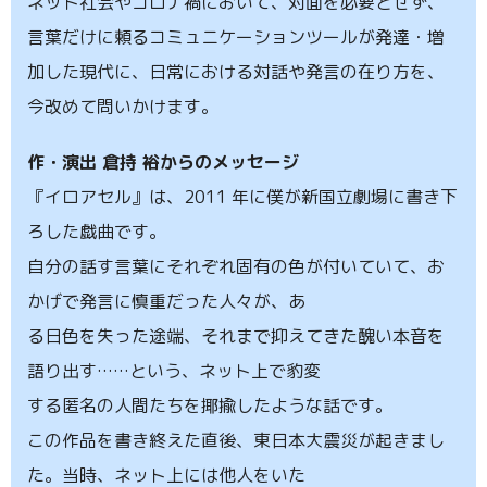
ネット社会やコロナ禍において、対面を必要とせず、
言葉だけに頼るコミュニケーションツールが発達・増
加した現代に、日常における対話や発言の在り方を、
今改めて問いかけます。
作・演出 倉持 裕からのメッセージ
『イロアセル』は、2011 年に僕が新国立劇場に書き下
ろした戯曲です。
自分の話す言葉にそれぞれ固有の色が付いていて、お
かげで発言に慎重だった人々が、あ
る日色を失った途端、それまで抑えてきた醜い本音を
語り出す……という、ネット上で豹変
する匿名の人間たちを揶揄したような話です。
この作品を書き終えた直後、東日本大震災が起きまし
た。当時、ネット上には他人をいた