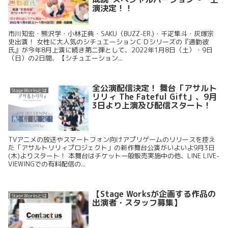
演決定！！
市川知宏・熊沢学・小林正典・SAKU（BUZZ-ER.)・千疋隼斗・灰塚宗
史出演！ 女性に大人気のシチュエーションＣＤシリーズの『通勤彼
氏』が今年8月上演に続き第二弾として、2022年1月8日（土）・9日
（日）の2日間、【シチュエーション...
全公演配信決定！ 舞台「アサルト
Stage Worksとは
リリィ The Fateful Gift」、9月
3日より上演及び配信スタート！
TVアニメの放送やスマートフォン向けアプリゲームのリリースを控え
た「アサルトリリィプロジェクト」の新作舞台公演がいよいよ9月3日
(木)よりスタート！ 本舞台はチケット一般販売実施中の他、LINE LIVE-
VIEWINGでの有料配信の...
【Stage Worksが企画する作品の
Stage Worksとは
出演者・スタッフ募集】