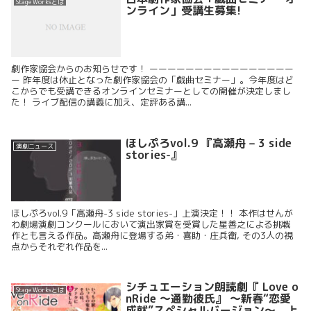
Stage Worksとは
ンライン」受講生募集!
劇作家協会からのお知らせです！ ーーーーーーーーーーーーーーーー
ー 昨年度は休止となった劇作家協会の「戯曲セミナー」。今年度はど
こからでも受講できるオンラインセミナーとしての開催が決定しまし
た！ ライブ配信の講義に加え、定評ある講...
ほしぷろvol.9 『⾼瀬⾈ – 3 side
演劇ニュース
stories-』
ほしぷろvol.9「高瀬舟-3 side stories-」上演決定！！ 本作はせんが
わ劇場演劇コンクールにおいて演出家賞を受賞した星善之による挑戦
作とも言える作品。高瀬舟に登場する弟・喜助・庄兵衛, その3人の視
点からそれぞれ作品を...
シチュエーション朗読劇『 Love o
Stage Worksとは
nRide ～通勤彼氏』 ～新春“恋愛
成就”スペシャルバージョン～ 上