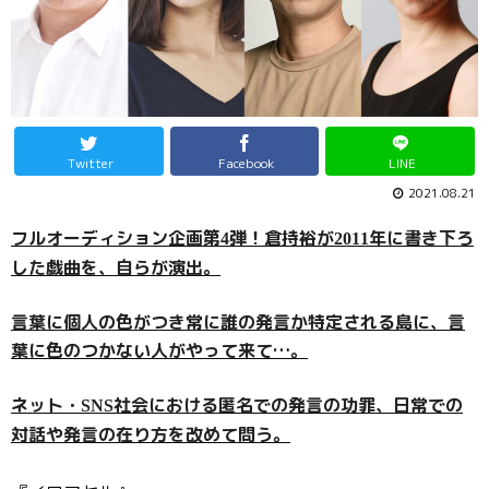
Twitter
Facebook
LINE
2021.08.21
フルオーディション企画第
弾！倉持裕が
年に書き下ろ
4
2011
した戯曲を、自らが演出。
言葉に個人の色がつき常に誰の発言か特定される島に、言
葉に色のつかない人がやって来て
…
。
ネット・
社会における匿名での発言の功罪、日常での
SNS
対話や発言の在り方を改めて問う。