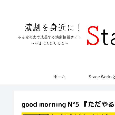
ホーム
Stage Work
good morning N°5 『た