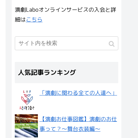
演劇Laboオンラインサービスの入会と詳
細は
こちら
人気記事ランキング
「演劇に関わる全ての人達へ」
【演劇お仕事図鑑】演劇のお仕
事って？〜舞台衣装編〜