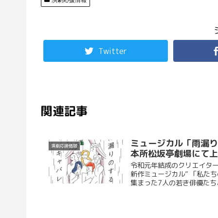
演劇応援情報
Twitter
関連記事
ミュージカル「雨漏
演劇応援情報
本所松坂亭劇場にて
令和元年結成のクリエイターユ
新作ミュージカル” 「私た
集まった7人の若き俳優たちと