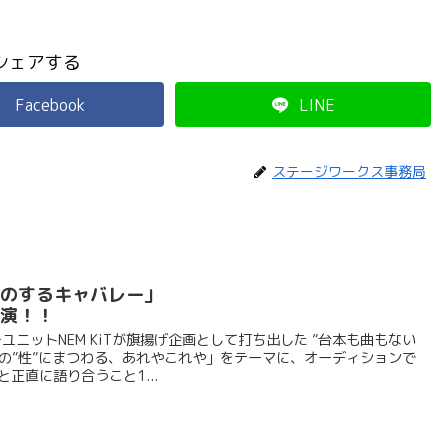
シェアする
Facebook
LINE
ステージワークス事務局
りのするキャバレー」
上演！！
ニットNEM KiTが旗揚げ企画として打ち出した ”台本も曲もない
ちの”性”にまつわる、あれやこれや」をテーマに、オーディションで
正直に語り合うこと1...